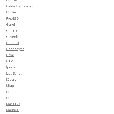
Eloquent
Entity Framework
Flutter
FreeBSD
Genel
Günlük
Güvenlik
Haberler
Haberleşme
Html
HTML5
İpucu
Java Script
JQuery
Kitap
Linq
Linux
Mac OS X
MariaDB