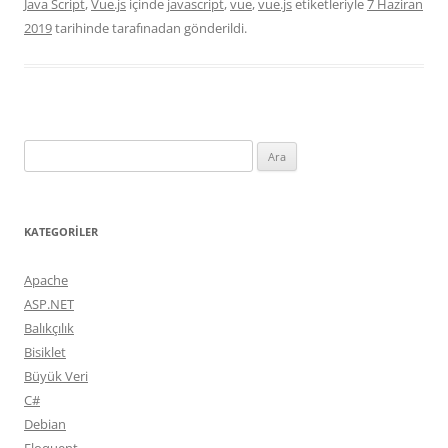
Java Script
,
Vue.js
içinde
javascript
,
vue
,
vue.js
etiketleriyle
7 Haziran
2019
tarihinde
tarafınadan gönderildi.
Arama:
KATEGORILER
Apache
ASP.NET
Balıkçılık
Bisiklet
Büyük Veri
C#
Debian