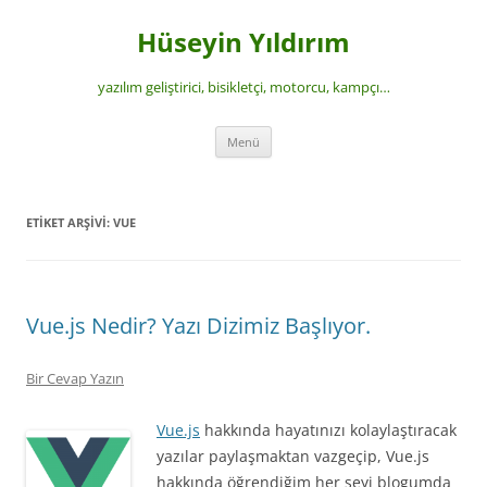
İçeriğe
atla
Hüseyin Yıldırım
yazılım geliştirici, bisikletçi, motorcu, kampçı…
Menü
ETIKET ARŞIVI:
VUE
Vue.js Nedir? Yazı Dizimiz Başlıyor.
Bir Cevap Yazın
Vue.js
hakkında hayatınızı kolaylaştıracak
yazılar paylaşmaktan vazgeçip, Vue.js
hakkında öğrendiğim her şeyi blogumda