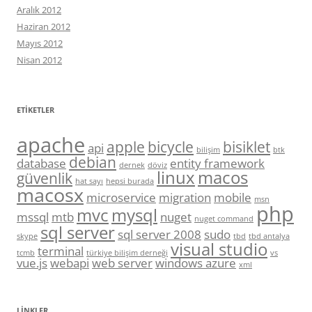
Aralık 2012
Haziran 2012
Mayıs 2012
Nisan 2012
ETIKETLER
apache
apple
bicycle
bisiklet
api
bilişim
btk
debian
database
entity framework
dernek
döviz
linux
macos
güvenlik
hat sayı
hepsi burada
macosx
microservice
migration
mobile
msn
php
mvc
mysql
mssql
mtb
nuget
nuget command
sql server
sql server 2008
sudo
skype
tbd
tbd antalya
visual studio
terminal
tcmb
türkiye bilişim derneği
vs
vue.js
webapi
web server
windows azure
xml
LINKLER