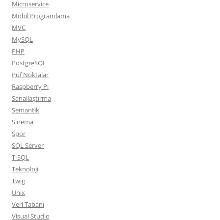
Microservice
Mobil Programlama
MVC
MySQL
PHP
PostgreSQL
Püf Noktalar
Raspberry Pi
Sanallaştırma
Semantik
Sinema
Spor
SQL Server
T-SQL
Teknoloji
Twig
Unix
Veri Tabanı
Visual Studio