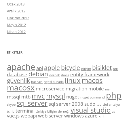
Ocak 2013
Aralık 2012
Haziran 2012
Mayıs 2012
Nisan 2012
ETIKETLER
apache
apple
bicycle
bisiklet
api
bilişim
btk
debian
database
entity framework
dernek
döviz
linux
macos
güvenlik
hat sayı
hepsi burada
macosx
microservice
migration
mobile
msn
php
mvc
mysql
mssql
mtb
nuget
nuget command
sql server
sql server 2008
sudo
skype
tbd
tbd antalya
visual studio
terminal
tcmb
türkiye bilişim derneği
vs
vue.js
webapi
web server
windows azure
xml