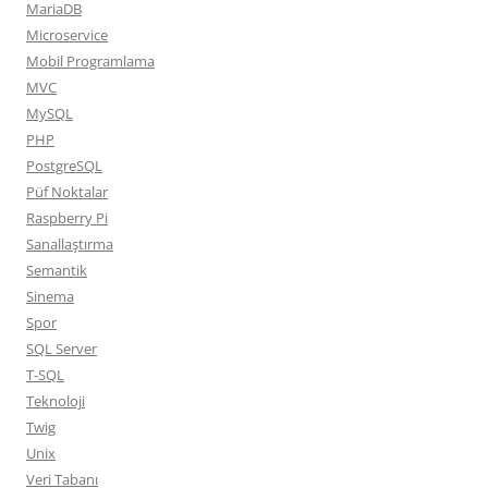
MariaDB
Microservice
Mobil Programlama
MVC
MySQL
PHP
PostgreSQL
Püf Noktalar
Raspberry Pi
Sanallaştırma
Semantik
Sinema
Spor
SQL Server
T-SQL
Teknoloji
Twig
Unix
Veri Tabanı