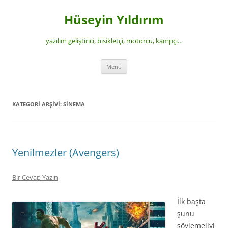
İçeriğe
atla
Hüseyin Yıldırım
yazılım geliştirici, bisikletçi, motorcu, kampçı…
Menü
KATEGORI ARŞIVI:
SINEMA
Yenilmezler (Avengers)
Bir Cevap Yazın
İlk başta
şunu
söylemeliyi