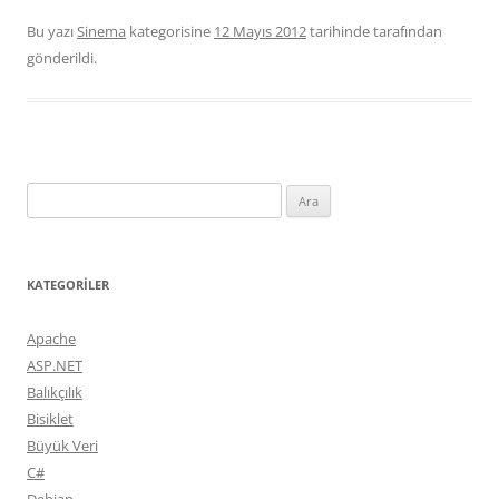
Bu yazı
Sinema
kategorisine
12 Mayıs 2012
tarihinde
tarafından
gönderildi.
Arama:
KATEGORILER
Apache
ASP.NET
Balıkçılık
Bisiklet
Büyük Veri
C#