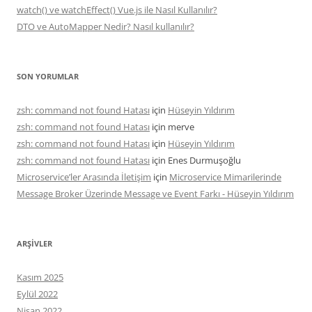
watch() ve watchEffect() Vue.js ile Nasıl Kullanılır?
DTO ve AutoMapper Nedir? Nasıl kullanılır?
SON YORUMLAR
zsh: command not found Hatası
için
Hüseyin Yıldırım
zsh: command not found Hatası
için
merve
zsh: command not found Hatası
için
Hüseyin Yıldırım
zsh: command not found Hatası
için
Enes Durmuşoğlu
Microservice’ler Arasında İletişim
için
Microservice Mimarilerinde
Message Broker Üzerinde Message ve Event Farkı - Hüseyin Yıldırım
ARŞIVLER
Kasım 2025
Eylül 2022
Nisan 2022