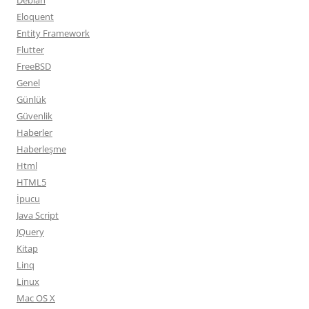
Debian
Eloquent
Entity Framework
Flutter
FreeBSD
Genel
Günlük
Güvenlik
Haberler
Haberleşme
Html
HTML5
İpucu
Java Script
JQuery
Kitap
Linq
Linux
Mac OS X