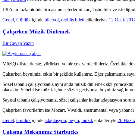
130’dan fazla otobüs firmasının seferlerini karşılaştırabilir ve istediği
Genel
,
Günlük
içinde
biletyol
,
otobüs bileti
etiketleriyle
12 Ocak 201
Çalışırken Müzik Dinlemek
Bir Cevap Yazın
Müziği ofiste, derste, yürürken ve bir çok yerde dinleriz. Özellikle
Çalışırken beynimizi etkin bir şekilde kullanırız. Eğer çalışmamız say
Sözel tabanlı çalışıyorsanız aynı anda müzik dinlemek sizi yoracaktır
olacaktır. Sebebi ise müzik içinde sözler geçiyorsa, beyniniz sağ lobu
Sayısal tabanlı çalışıyorsanız, sözel çalışanlar kadar adaptasyon s
Çalışırken favorilerim ise Mozart, Vivaldi, enstrümantal veya yabancı
Genel
,
Günlük
içinde
adaptasyon
,
beyin
,
müzik
etiketleriyle
26 Hazir
Çalışma Mekanımız Starbucks