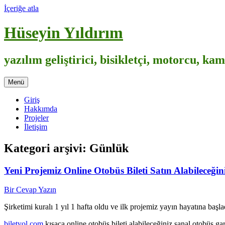
İçeriğe atla
Hüseyin Yıldırım
yazılım geliştirici, bisikletçi, motorcu, k
Menü
Giriş
Hakkımda
Projeler
İletişim
Kategori arşivi:
Günlük
Yeni Projemiz Online Otobüs Bileti Satın Alabileceğin
Bir Cevap Yazın
Şirketimi kuralı 1 yıl 1 hafta oldu ve ilk projemiz yayın hayatına başla
biletyol.com
kısaca online otobüs bileti alabileceğiniz sanal otobüs gara