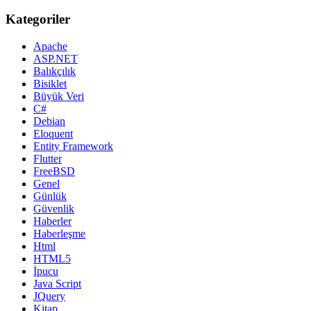
Kategoriler
Apache
ASP.NET
Balıkçılık
Bisiklet
Büyük Veri
C#
Debian
Eloquent
Entity Framework
Flutter
FreeBSD
Genel
Günlük
Güvenlik
Haberler
Haberleşme
Html
HTML5
İpucu
Java Script
JQuery
Kitap