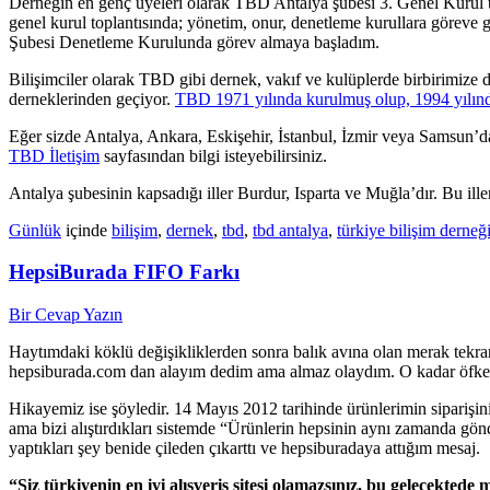
Derneğin en genç üyeleri olarak TBD Antalya şubesi 3. Genel Kurul 
genel kurul toplantısında; yönetim, onur, denetleme kurullara görev
Şubesi Denetleme Kurulunda görev almaya başladım.
Bilişimciler olarak TBD gibi dernek, vakıf ve kulüplerde birbirimize
derneklerinden geçiyor.
TBD 1971 yılında kurulmuş olup, 1994 yılınd
Eğer sizde Antalya, Ankara, Eskişehir, İstanbul, İzmir veya Samsun’d
TBD İletişim
sayfasından bilgi isteyebilirsiniz.
Antalya şubesinin kapsadığı iller Burdur, Isparta ve Muğla’dır. Bu il
Günlük
içinde
bilişim
,
dernek
,
tbd
,
tbd antalya
,
türkiye bilişim derneğ
HepsiBurada FIFO Farkı
Bir Cevap Yazın
Haytımdaki köklü değişikliklerden sonra balık avına olan merak tek
hepsiburada.com dan alayım dedim ama almaz olaydım. O kadar öfkel
Hikayemiz ise şöyledir. 14 Mayıs 2012 tarihinde ürünlerimin siparişin
ama bizi alıştırdıkları sistemde “Ürünlerin hepsinin aynı zamanda gön
yaptıkları şey benide çileden çıkarttı ve hepsiburadaya attığım mesaj.
“Siz türkiyenin en iyi alışveriş sitesi olamazsınız, bu gelecekted