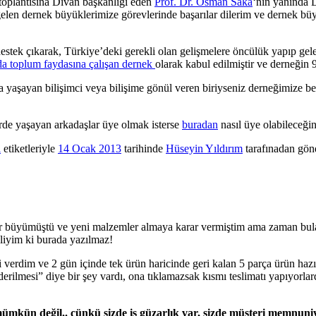
toplantısına Divan başkanlığı eden
Prof. Dr. Osman Saka
‘nın yanında D
e gelen dernek büyüklerimize görevlerinde başarılar dilerim ve dernek 
 destek çıkarak, Türkiye’deki gerekli olan gelişmelere öncülük yapıp g
a toplum faydasına çalışan dernek
olarak kabul edilmiştir ve derneğin
a yaşayan bilişimci veya bilişime gönül veren biriyseniz derneğimize be
lerde yaşayan arkadaşlar üye olmak isterse
buradan
nasıl üye olabileceğini
i
etiketleriyle
14 Ocak 2013
tarihinde
Hüseyin Yıldırım
tarafınadan gönd
rar büyümüştü ve yeni malzemler almaya karar vermiştim ama zaman bu
iyim ki burada yazılmaz!
i verdim ve 2 gün içinde tek ürün haricinde geri kalan 5 parça ürün haz
derilmesi” diye bir şey vardı, ona tıklamazsak kısmı teslimatı yapıyorla
e mümkün değil.. çünkü sizde iş güzarlık var, sizde müşteri memnuni