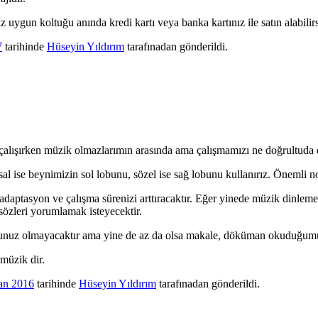
niz uygun koltuğu anında kredi kartı veya banka kartınız ile satın alabilirs
7
tarihinde
Hüseyin Yıldırım
tarafınadan gönderildi.
 de çalışırken müzik olmazlarımın arasında ama çalışmamızı ne doğrultu
ısal ise beynimizin sol lobunu, sözel ise sağ lobunu kullanırız. Önemli 
, adaptasyon ve çalışma sürenizi arttıracaktır. Eğer yinede müzik dinlem
 sözleri yorumlamak isteyecektir.
orununuz olmayacaktır ama yine de az da olsa makale, döküman okuduğum
 müzik dir.
an 2016
tarihinde
Hüseyin Yıldırım
tarafınadan gönderildi.