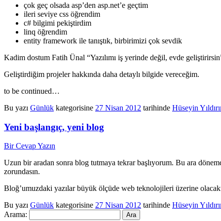
çok geç olsada asp’den asp.net’e geçtim
ileri seviye css öğrendim
c# bilgimi pekiştirdim
linq öğrendim
entity framework ile tanıştık, birbirimizi çok sevdik
Kadim dostum Fatih Ünal “Yazılımı iş yerinde değil, evde geliştirirsi
Geliştirdiğim projeler hakkında daha detaylı bilgide vereceğim.
to be continued…
Bu yazı
Günlük
kategorisine
27 Nisan 2012
tarihinde
Hüseyin Yıldır
Yeni başlangıç, yeni blog
Bir Cevap Yazın
Uzun bir aradan sonra blog tutmaya tekrar başlıyorum. Bu ara dönemde
zorundasın.
Bloğ’umuzdaki yazılar büyük ölçüde web teknolojileri üzerine olacakt
Bu yazı
Günlük
kategorisine
27 Nisan 2012
tarihinde
Hüseyin Yıldır
Arama: