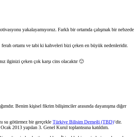
motivasyonu yakalayamıyoruz. Farklı bir ortamda çalışmak bir nebzede
, ferah ortamı ve tabi ki kahveleri bizi çeken en büyük nedenleridir.
z ilginizi çeken çok karşı cins olacaktır 🙂
ğımdır. Benim kişisel fikrim bilişimciler arasında dayanışma diğer
nı su götürmez bir gerçekle
Türkiye Bilişim Derneği (TBD)
‘dir.
Ocak 2013 yapılan 3. Genel Kurul toplantısına katıldım.