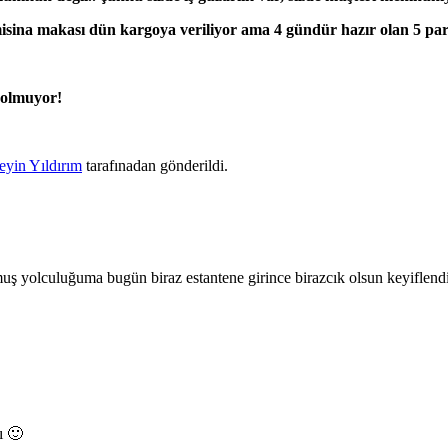
misina makası dün kargoya veriliyor ama 4 gündür hazır olan 5 pa
y olmuyor!
eyin Yıldırım
tarafınadan gönderildi.
lmuş yolculuğuma bugün biraz estantene girince birazcık olsun keyiflen
ı 🙂