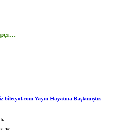
ampçı…
iz biletyol.com Yayın Hayatına Başlamıştır.
dı.
jıdır.