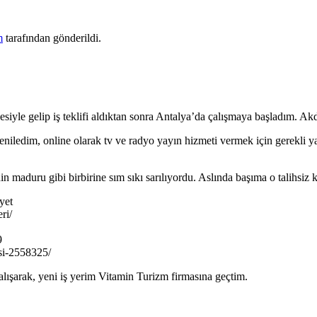
m
tarafından gönderildi.
esiyle gelip iş teklifi aldıktan sonra Antalya’da çalışmaya başladım. A
yeniledim, online olarak tv ve radyo yayın hizmeti vermek için gerekli
n maduru gibi birbirine sım sıkı sarılıyordu. Aslında başıma o talihsiz 
yet
ri/
9
si-2558325/
lışarak, yeni iş yerim Vitamin Turizm firmasına geçtim.