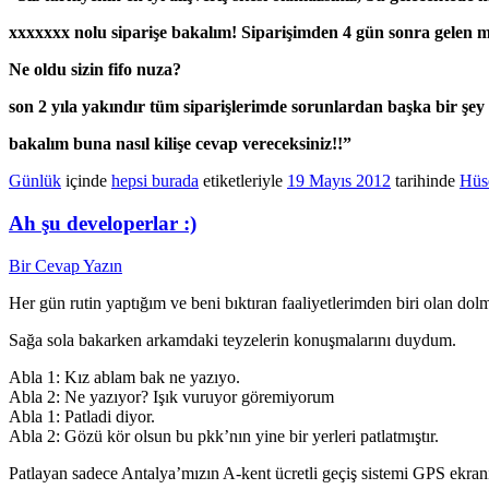
xxxxxxx nolu siparişe bakalım! Siparişimden 4 gün sonra gelen 
Ne oldu sizin fifo nuza?
son 2 yıla yakındır tüm siparişlerimde sorunlardan başka bir şe
bakalım buna nasıl kilişe cevap vereceksiniz!!”
Günlük
içinde
hepsi burada
etiketleriyle
19 Mayıs 2012
tarihinde
Hüs
Ah şu developerlar :)
Bir Cevap Yazın
Her gün rutin yaptığım ve beni bıktıran faaliyetlerimden biri olan do
Sağa sola bakarken arkamdaki teyzelerin konuşmalarını duydum.
Abla 1: Kız ablam bak ne yazıyo.
Abla 2: Ne yazıyor? Işık vuruyor göremiyorum
Abla 1: Patladi diyor.
Abla 2: Gözü kör olsun bu pkk’nın yine bir yerleri patlatmıştır.
Patlayan sadece Antalya’mızın A-kent ücretli geçiş sistemi GPS ekran