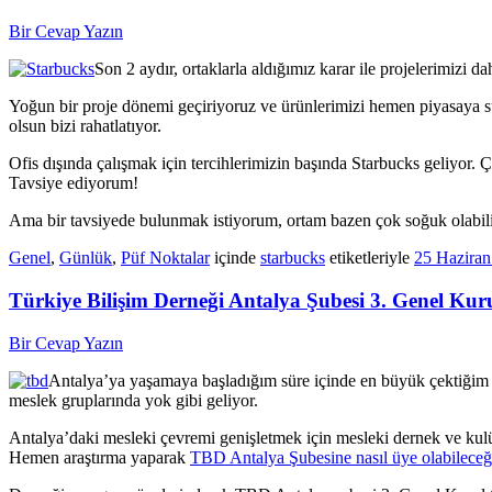
Bir Cevap Yazın
Son 2 aydır, ortaklarla aldığımız karar ile projelerimizi da
Yoğun bir proje dönemi geçiriyoruz ve ürünlerimizi hemen piyasaya s
olsun bizi rahatlatıyor.
Ofis dışında çalışmak için tercihlerimizin başında Starbucks geliyor. Ç
Tavsiye ediyorum!
Ama bir tavsiyede bulunmak istiyorum, ortam bazen çok soğuk olabiliyo
Genel
,
Günlük
,
Püf Noktalar
içinde
starbucks
etiketleriyle
25 Haziran
Türkiye Bilişim Derneği Antalya Şubesi 3. Genel Kuru
Bir Cevap Yazın
Antalya’ya yaşamaya başladığım süre içinde en büyük çektiğim sı
meslek gruplarında yok gibi geliyor.
Antalya’daki mesleki çevremi genişletmek için mesleki dernek ve kulü
Hemen araştırma yaparak
TBD Antalya Şubesine nasıl üye olabileceğ