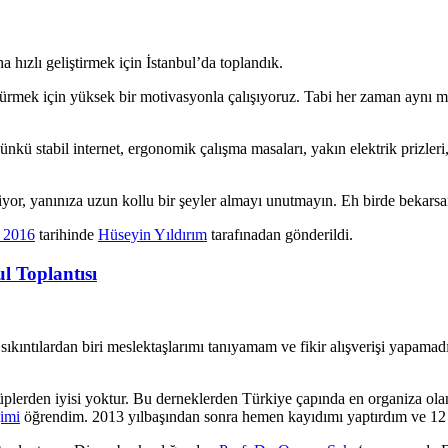
ha hızlı geliştirmek için İstanbul’da toplandık.
ürmek için yüksek bir motivasyonla çalışıyoruz. Tabi her zaman aynı 
ünkü stabil internet, ergonomik çalışma masaları, yakın elektrik prizleri
r, yanınıza uzun kollu bir şeyler almayı unutmayın. Eh birde bekarsanı
 2016
tarihinde
Hüseyin Yıldırım
tarafınadan gönderildi.
l Toplantısı
kıntılardan biri meslektaşlarımı tanıyamam ve fikir alışverişi yapamadı
plerden iyisi yoktur. Bu derneklerden Türkiye çapında en organiza ola
imi
öğrendim. 2013 yılbaşından sonra hemen kayıdımı yaptırdım ve 12 