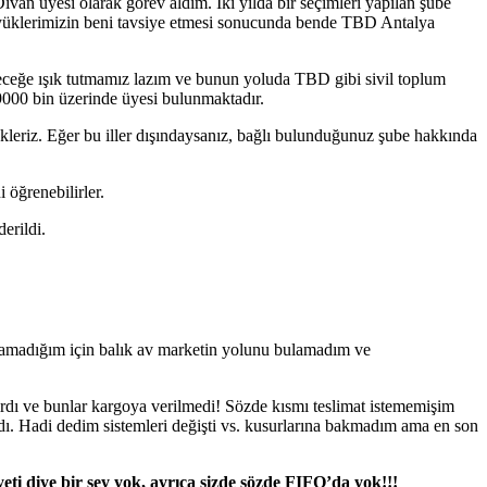
ivan üyesi olarak görev aldım. İki yılda bir seçimleri yapılan şube
büyüklerimizin beni tavsiye etmesi sonucunda bende TBD Antalya
eleceğe ışık tutmamız lazım ve bunun yoluda TBD gibi sivil toplum
 9000 bin üzerinde üyesi bulunmaktadır.
kleriz. Eğer bu iller dışındaysanız, bağlı bulunduğunuz şube hakkında
 öğrenebilirler.
erildi.
lamadığım için balık av marketin yolunu bulamadım ve
ırdı ve bunlar kargoya verilmedi! Sözde kısmı teslimat istememişim
rdı. Hadi dedim sistemleri değişti vs. kusurlarına bakmadım ama en son
yeti diye bir şey yok, ayrıca sizde sözde FIFO’da yok!!!