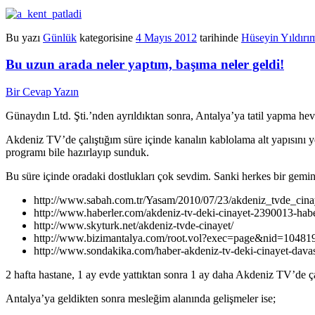
Bu yazı
Günlük
kategorisine
4 Mayıs 2012
tarihinde
Hüseyin Yıldırı
Bu uzun arada neler yaptım, başıma neler geldi!
Bir Cevap Yazın
Günaydın Ltd. Şti.’nden ayrıldıktan sonra, Antalya’ya tatil yapma hev
Akdeniz TV’de çalıştığım süre içinde kanalın kablolama alt yapısını 
programı bile hazırlayıp sunduk.
Bu süre içinde oradaki dostlukları çok sevdim. Sanki herkes bir gemini
http://www.sabah.com.tr/Yasam/2010/07/23/akdeniz_tvde_cina
http://www.haberler.com/akdeniz-tv-deki-cinayet-2390013-habe
http://www.skyturk.net/akdeniz-tvde-cinayet/
http://www.bizimantalya.com/root.vol?exec=page&nid=10481
http://www.sondakika.com/haber-akdeniz-tv-deki-cinayet-dava
2 hafta hastane, 1 ay evde yattıktan sonra 1 ay daha Akdeniz TV’de ça
Antalya’ya geldikten sonra mesleğim alanında gelişmeler ise;