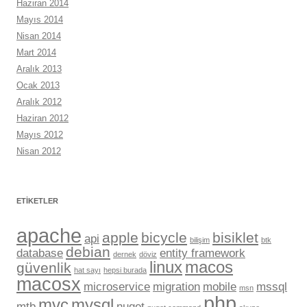
Haziran 2014
Mayıs 2014
Nisan 2014
Mart 2014
Aralık 2013
Ocak 2013
Aralık 2012
Haziran 2012
Mayıs 2012
Nisan 2012
ETIKETLER
apache
apple
bicycle
bisiklet
api
bilişim
btk
debian
database
entity framework
dernek
döviz
linux
macos
güvenlik
hat sayı
hepsi burada
macosx
microservice
migration
mobile
mssql
msn
php
mvc
mysql
mtb
nuget