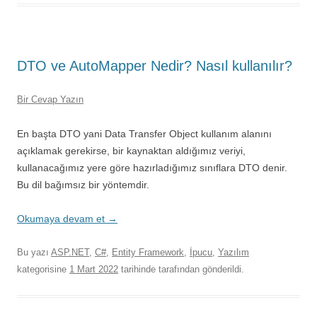
DTO ve AutoMapper Nedir? Nasıl kullanılır?
Bir Cevap Yazın
En başta DTO yani Data Transfer Object kullanım alanını
açıklamak gerekirse, bir kaynaktan aldığımız veriyi,
kullanacağımız yere göre hazırladığımız sınıflara DTO denir.
Bu dil bağımsız bir yöntemdir.
Okumaya devam et
→
Bu yazı
ASP.NET
,
C#
,
Entity Framework
,
İpucu
,
Yazılım
kategorisine
1 Mart 2022
tarihinde
tarafından gönderildi.