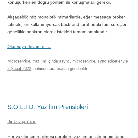
konuşurken en doğru yöntem ile konuşmaları gerekir.
Alışageldiğimiz monolotik mimarilerde, eğer message broker
teknolojileri kullanmıyorsak back-end tarafındaki tüm süreçler
genellikle senkron olarak istekleri tamamlamaktadır.
Okumaya devam et
→
Microservice
,
Yazılım
içinde
async
,
microserivce
,
sync
etiketleriyle
2 Şubat 2022
tarihinde
tarafınadan gönderildi.
S.O.L.I.D. Yazılım Prensipleri
Bir Cevap Yazın
Her yazılımcının bilmesi gereken, yazılım geliştirmenin temel