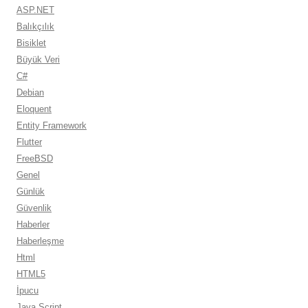
ASP.NET
Balıkçılık
Bisiklet
Büyük Veri
C#
Debian
Eloquent
Entity Framework
Flutter
FreeBSD
Genel
Günlük
Güvenlik
Haberler
Haberleşme
Html
HTML5
İpucu
Java Script