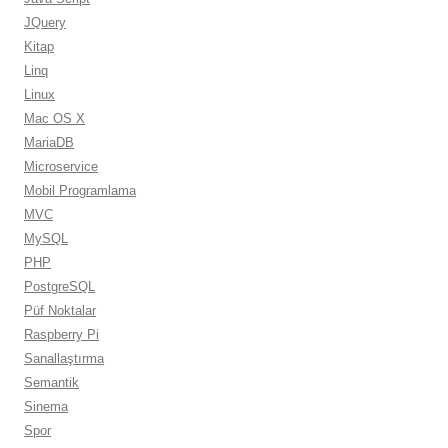
JQuery
Kitap
Linq
Linux
Mac OS X
MariaDB
Microservice
Mobil Programlama
MVC
MySQL
PHP
PostgreSQL
Püf Noktalar
Raspberry Pi
Sanallaştırma
Semantik
Sinema
Spor