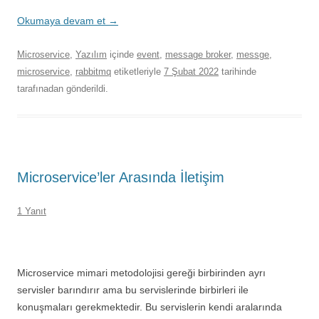
Okumaya devam et
→
Microservice
,
Yazılım
içinde
event
,
message broker
,
messge
,
microservice
,
rabbitmq
etiketleriyle
7 Şubat 2022
tarihinde
tarafınadan gönderildi.
Microservice’ler Arasında İletişim
1 Yanıt
Microservice mimari metodolojisi gereği birbirinden ayrı
servisler barındırır ama bu servislerinde birbirleri ile
konuşmaları gerekmektedir. Bu servislerin kendi aralarında