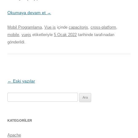
Okumaya devam et
→
Mobil Programlama
,
Vue.js
içinde
capacitorjs
,
cross-platform
,
mobile
,
vuejs
etiketleriyle
5 Ocak 2022
tarihinde
tarafınadan
gönderildi.
Yazı
←
Eski yazılar
dolaşımı
Arama:
KATEGORILER
Apache