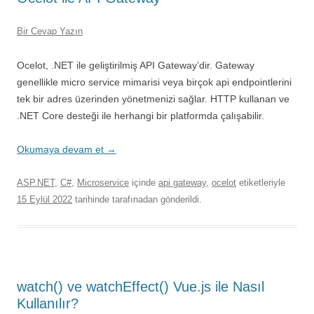
Bir Cevap Yazın
Ocelot, .NET ile geliştirilmiş API Gateway’dir. Gateway
genellikle micro service mimarisi veya birçok api endpointlerini
tek bir adres üzerinden yönetmenizi sağlar. HTTP kullanan ve
.NET Core desteği ile herhangi bir platformda çalışabilir.
Okumaya devam et
→
ASP.NET
,
C#
,
Microservice
içinde
api gateway
,
ocelot
etiketleriyle
15 Eylül 2022
tarihinde
tarafınadan gönderildi.
watch() ve watchEffect() Vue.js ile Nasıl
Kullanılır?