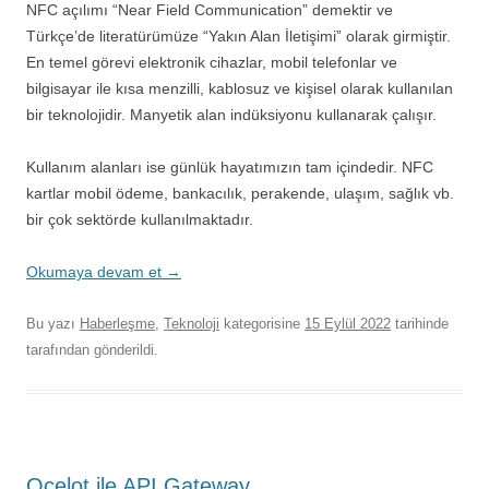
NFC açılımı “Near Field Communication” demektir ve
Türkçe’de literatürümüze “Yakın Alan İletişimi” olarak girmiştir.
En temel görevi elektronik cihazlar, mobil telefonlar ve
bilgisayar ile kısa menzilli, kablosuz ve kişisel olarak kullanılan
bir teknolojidir. Manyetik alan indüksiyonu kullanarak çalışır.
Kullanım alanları ise günlük hayatımızın tam içindedir. NFC
kartlar mobil ödeme, bankacılık, perakende, ulaşım, sağlık vb.
bir çok sektörde kullanılmaktadır.
Okumaya devam et
→
Bu yazı
Haberleşme
,
Teknoloji
kategorisine
15 Eylül 2022
tarihinde
tarafından gönderildi.
Ocelot ile API Gateway