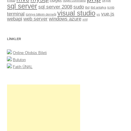
nuget command
skype
sql server
sql server 2008
sudo
tbd
tbd antalya
tcmb
visual studio
terminal
vue.js
türkiye bilişim derneği
vs
webapi
web server
windows azure
xml
LINKLER
Online Otobüs Bileti
Buluton
Fatih ÜNAL