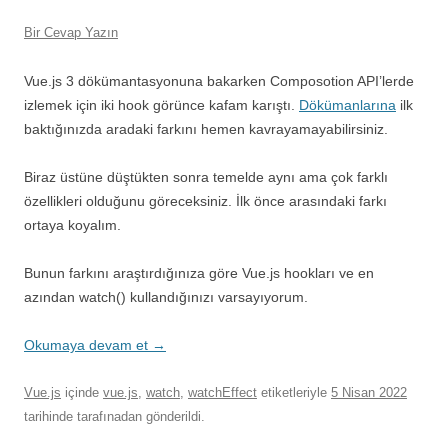
Bir Cevap Yazın
Vue.js 3 dökümantasyonuna bakarken Composotion API’lerde
izlemek için iki hook görünce kafam karıştı.
Dökümanlarına
ilk
baktığınızda aradaki farkını hemen kavrayamayabilirsiniz.
Biraz üstüne düştükten sonra temelde aynı ama çok farklı
özellikleri olduğunu göreceksiniz. İlk önce arasındaki farkı
ortaya koyalım.
Bunun farkını araştırdığınıza göre Vue.js hookları ve en
azından watch() kullandığınızı varsayıyorum.
Okumaya devam et
→
Vue.js
içinde
vue.js
,
watch
,
watchEffect
etiketleriyle
5 Nisan 2022
tarihinde
tarafınadan gönderildi.