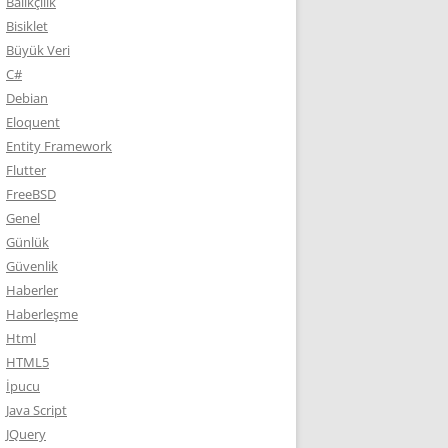
Balıkçılık
Bisiklet
Büyük Veri
C#
Debian
Eloquent
Entity Framework
Flutter
FreeBSD
Genel
Günlük
Güvenlik
Haberler
Haberleşme
Html
HTML5
İpucu
Java Script
JQuery