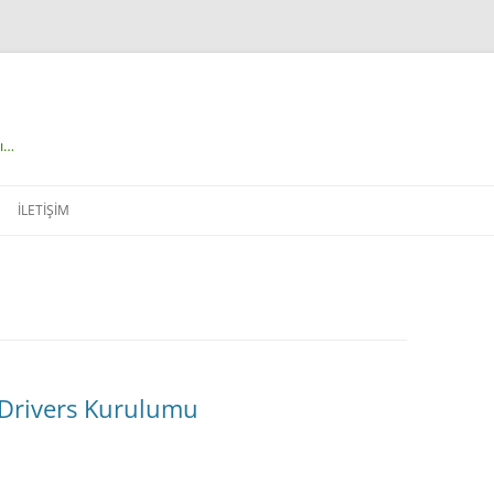
çı…
İLETIŞIM
Drivers Kurulumu