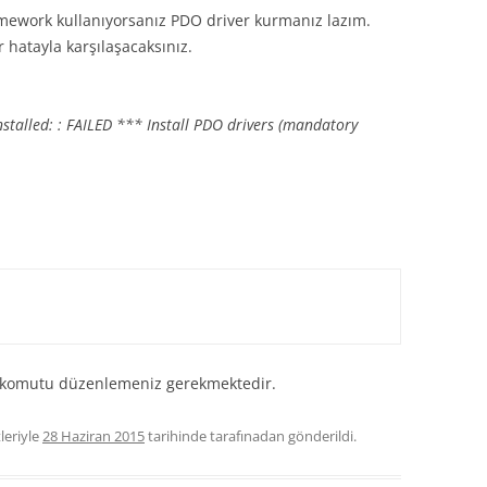
ework kullanıyorsanız PDO driver kurmanız lazım.
 hatayla karşılaşacaksınız.
stalled: : FAILED *** Install PDO drivers (mandatory
re komutu düzenlemeniz gerekmektedir.
leriyle
28 Haziran 2015
tarihinde
tarafınadan gönderildi.