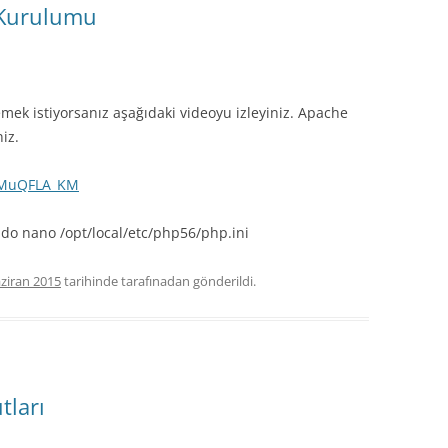
 Kurulumu
k istiyorsanız aşağıdaki videoyu izleyiniz. Apache
niz.
9JMuQFLA_KM
do nano /opt/local/etc/php56/php.ini
ziran 2015
tarihinde
tarafınadan gönderildi.
tları