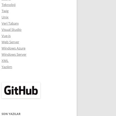
Teknoloji
Twig
Unix
Veri Tabanı
Visual Studio
Vue.js
Web Server
Windows Azure
Windows Server
XML
Yazılım
SON YAZILAR