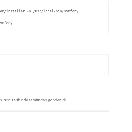
om/installer -o /usr/local/bin/symfony

ymfony
an 2015
tarihinde
tarafından gönderildi.