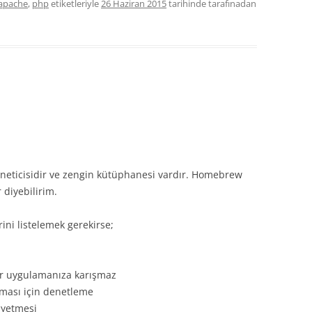
apache
,
php
etiketleriyle
26 Haziran 2015
tarihinde
tarafınadan
neticisidir ve zengin kütüphanesi vardır. Homebrew
r diyebilirim.
rini listelemek gerekirse;
 bir uygulamanıza karışmaz
ışması için denetleme
 yetmesi