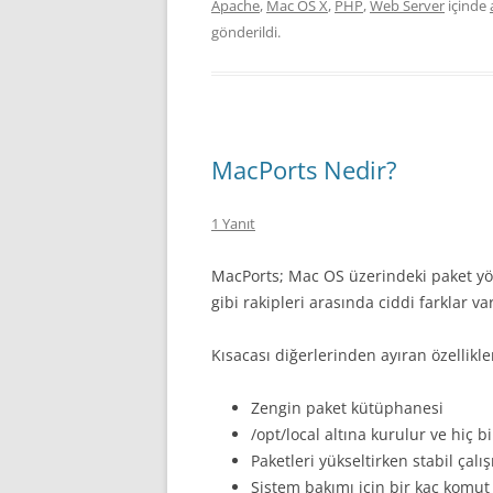
Apache
,
Mac OS X
,
PHP
,
Web Server
içinde
gönderildi.
MacPorts Nedir?
1 Yanıt
MacPorts; Mac OS üzerindeki paket yö
gibi rakipleri arasında ciddi farklar va
Kısacası diğerlerinden ayıran özellikle
Zengin paket kütüphanesi
/opt/local altına kurulur ve hiç
Paketleri yükseltirken stabil çal
Sistem bakımı için bir kaç komut