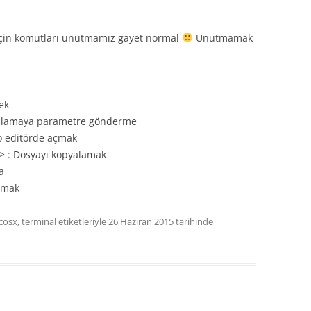
için komutları unutmamız gayet normal
Unutmamak
mek
ulamaya parametre gönderme
o editörde açmak
> : Dosyayı kopyalamak
a
rmak
cosx
,
terminal
etiketleriyle
26 Haziran 2015
tarihinde