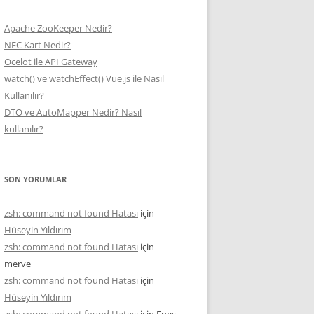
Apache ZooKeeper Nedir?
NFC Kart Nedir?
Ocelot ile API Gateway
watch() ve watchEffect() Vue.js ile Nasıl
Kullanılır?
DTO ve AutoMapper Nedir? Nasıl
kullanılır?
SON YORUMLAR
zsh: command not found Hatası
için
Hüseyin Yıldırım
zsh: command not found Hatası
için
merve
zsh: command not found Hatası
için
Hüseyin Yıldırım
zsh: command not found Hatası
için
Enes