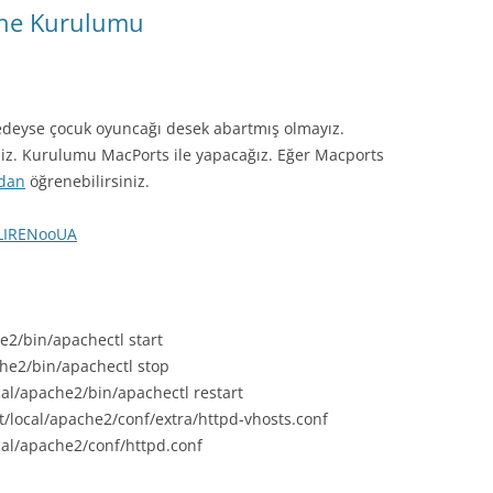
che Kurulumu
eyse çocuk oyuncağı desek abartmış olmayız.
niz. Kurulumu MacPorts ile yapacağız. Eğer Macports
dan
öğrenebilirsiniz.
BLIRENooUA
e2/bin/apachectl start
he2/bin/apachectl stop
al/apache2/bin/apachectl restart
pt/local/apache2/conf/extra/httpd-vhosts.conf
cal/apache2/conf/httpd.conf