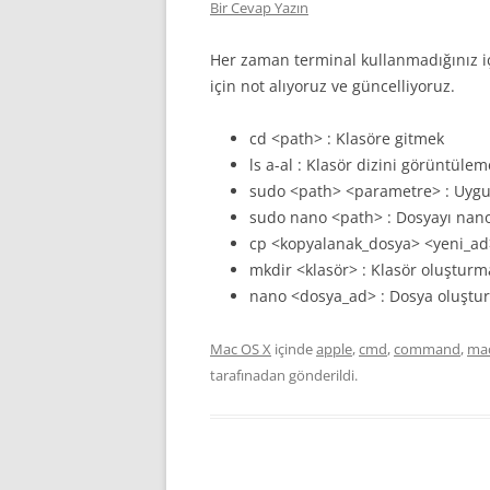
Bir Cevap Yazın
Her zaman terminal kullanmadığınız 
için not alıyoruz ve güncelliyoruz.
cd <path> : Klasöre gitmek
ls a-al : Klasör dizini görüntüle
sudo <path> <parametre> : Uyg
sudo nano <path> : Dosyayı nan
cp <kopyalanak_dosya> <yeni_ad
mkdir <klasör> : Klasör oluşturm
nano <dosya_ad> : Dosya oluştu
Mac OS X
içinde
apple
,
cmd
,
command
,
ma
tarafınadan gönderildi.