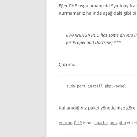
Eğer PHP uygulamanızda Symfony fram
Kurmamanız halinde aşağıdaki gibi bir
[[WARNING]] PDO has some drivers in
for Propel and Doctrine) ***
Çözümü:
sudo port install php5-mysql
Kullanıdığınız paket yöneticinize gö
Apache
,
PHP
içinde
apache
,
pdo
,
php
etiket