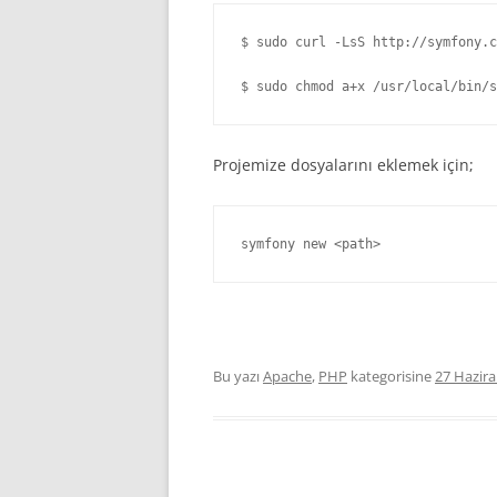
$ sudo curl -LsS http://symfony.c
$ sudo chmod a+x /usr/local/bin/s
Projemize dosyalarını eklemek için;
symfony new <path>
Bu yazı
Apache
,
PHP
kategorisine
27 Hazir