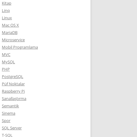
Kitap
Linq
Linux
Mac OS X
MariaDB
Microservice
Mobil Programlama
MVC
MySQL
PHP
PostgreSQL
Püf Noktalar
Raspberry Pi
Sanallaştırma
Semantik
Sinema
Spor
SQL Server
T-SQL