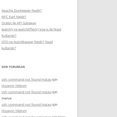
Apache ZooKeeper Nedir?
NFC Kart Nedir?
Ocelot ile API Gateway
watch() ve watchEffect() Vue.js ile Nasıl
Kullanılır?
DTO ve AutoMapper Nedir? Nasıl
kullanılır?
SON YORUMLAR
zsh: command not found Hatası
için
Hüseyin Yıldırım
zsh: command not found Hatası
için
merve
zsh: command not found Hatası
için
Hüseyin Yıldırım
zsh: command not found Hatası
için
Enes