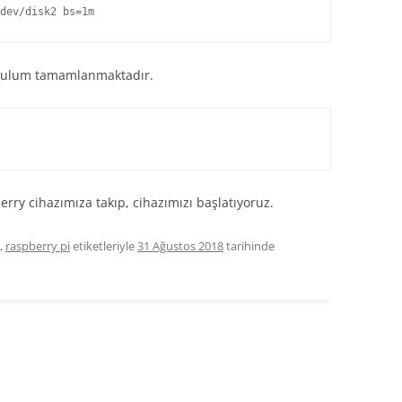
dev/disk2 bs=1m
kurulum tamamlanmaktadır.
erry cihazımıza takıp, cihazımızı başlatıyoruz.
,
raspberry pi
etiketleriyle
31 Ağustos 2018
tarihinde