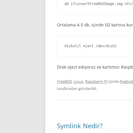
dd if=insertFreeBSDImage.img of=/
Ortalama 4-5 dk. içinde SD kartına 
diskutil eject /dev/disk2
Diski eject ediyoruz ve kartımızı Raspb
FreeBSD
,
Linux
,
Raspberry Pi
içinde
freebsd
tarafınadan gönderildi.
Symlink Nedir?