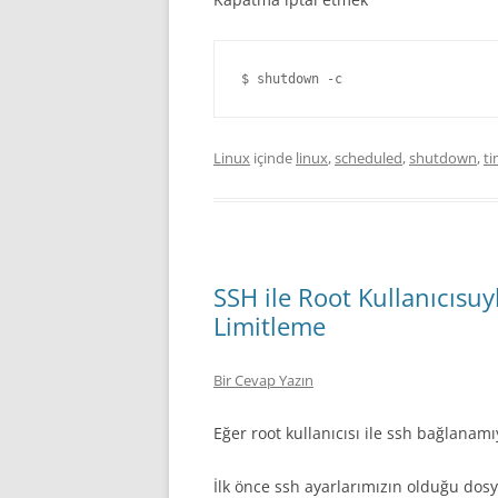
$ shutdown -c
Linux
içinde
linux
,
scheduled
,
shutdown
,
ti
SSH ile Root Kullanıcısu
Limitleme
Bir Cevap Yazın
Eğer root kullanıcısı ile ssh bağlanamıyo
İlk önce ssh ayarlarımızın olduğu dosya