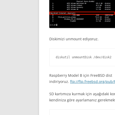
Diskimizi unmount ediyoruz.
diskutil unmountDisk /dev/disk2
Raspberry Model B için FreeBSD dist
indiriyoruz.
ftp://ftp.freebsd.org/pu
SD kartımıza kurmak için aşağıdaki ko
kendiniza göre ayarlamanız gerekmekt