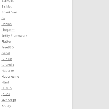
Balıkçılık
Bisiklet
Büyük Veri
C#
Debian
Eloquent
Entity Framework
Flutter
FreeBSD
Genel
Günlük
Güvenlik
Haberler
Haberleşme
Html
HTML5
İpucu
Java Script
JQuery