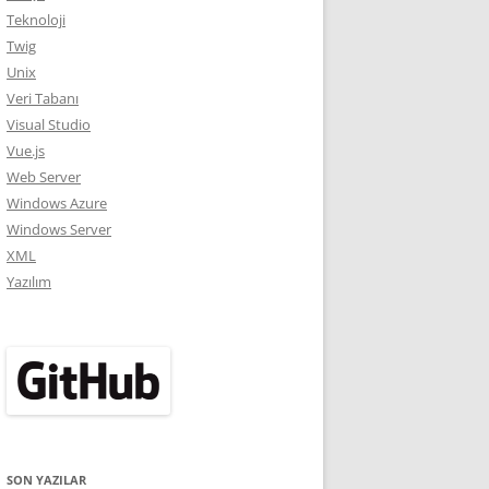
Teknoloji
Twig
Unix
Veri Tabanı
Visual Studio
Vue.js
Web Server
Windows Azure
Windows Server
XML
Yazılım
SON YAZILAR