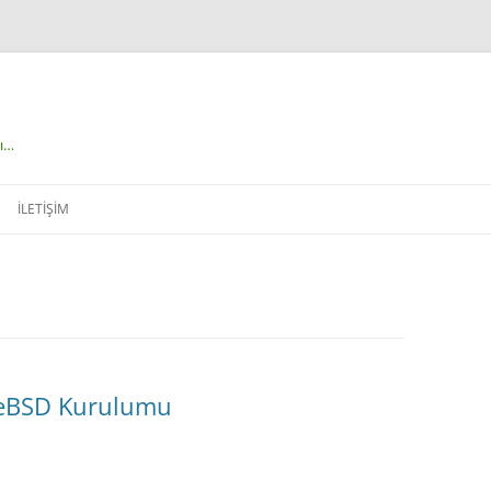
çı…
İLETIŞIM
reeBSD Kurulumu