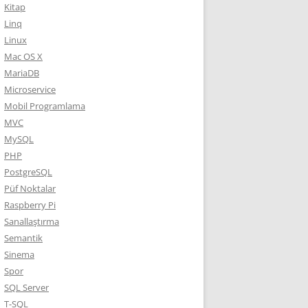
Kitap
Linq
Linux
Mac OS X
MariaDB
Microservice
Mobil Programlama
MVC
MySQL
PHP
PostgreSQL
Püf Noktalar
Raspberry Pi
Sanallaştırma
Semantik
Sinema
Spor
SQL Server
T-SQL