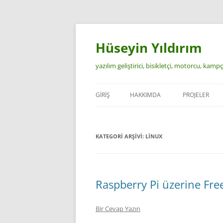
İçeriğe
atla
Hüseyin Yıldırım
yazılım geliştirici, bisikletçi, motorcu, kamp
GIRIŞ
HAKKIMDA
PROJELER
KATEGORI ARŞIVI:
LINUX
Raspberry Pi üzerine F
Bir Cevap Yazın