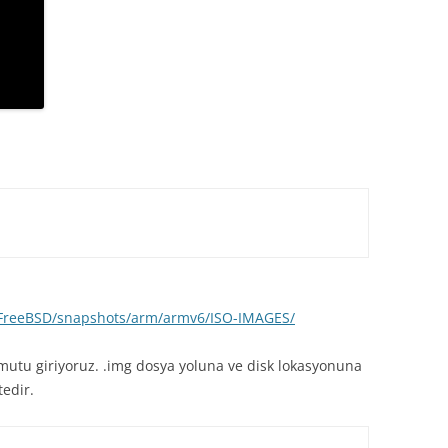
b/FreeBSD/snapshots/arm/armv6/ISO-IMAGES/
mutu giriyoruz. .img dosya yoluna ve disk lokasyonuna
edir.