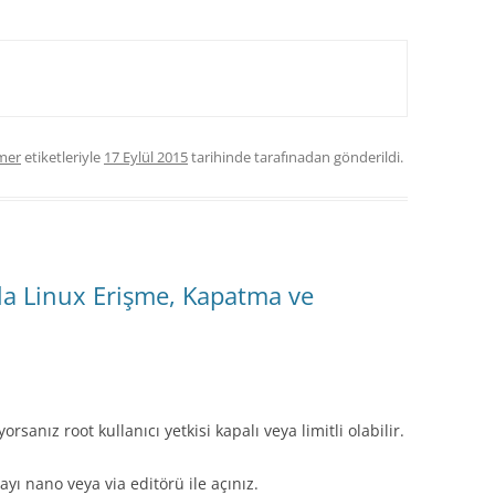
mer
etiketleriyle
17 Eylül 2015
tarihinde
tarafınadan gönderildi.
yla Linux Erişme, Kapatma ve
rsanız root kullanıcı yetkisi kapalı veya limitli olabilir.
yı nano veya via editörü ile açınız.