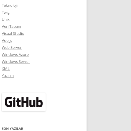
Teknoloji
Twig
Unix
Veri Tabanı
Visual Studio
Vue.js
Web Server
Windows Azure
Windows Server
XML
Yazılım
SON YAZILAR