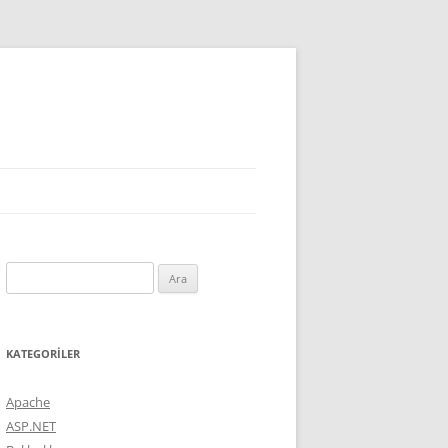
Arama:
KATEGORILER
Apache
ASP.NET