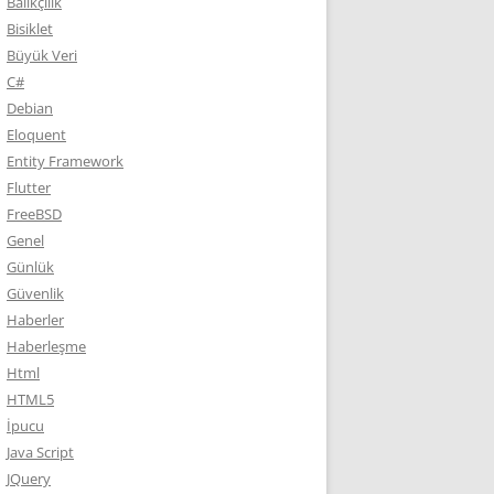
Balıkçılık
Bisiklet
Büyük Veri
C#
Debian
Eloquent
Entity Framework
Flutter
FreeBSD
Genel
Günlük
Güvenlik
Haberler
Haberleşme
Html
HTML5
İpucu
Java Script
JQuery