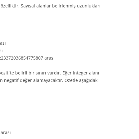
özelliktir. Sayısal alanlar belirlenmiş uzunlukları
ası
sı
9223372036854775807 arası
itfte belirli bir sınırı vardır. Eğer integer alanı
lan negatif değer alamayacaktır. Özetle aşağıdaki
 arası