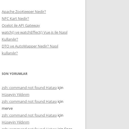
Apache ZooKeeper Nedir?
NFC Kart Nedir?
Ocelot ile API Gateway
watch() ve watchEffect() Vue.js ile Nasıl
Kullanılır?
DTO ve AutoMapper Nedir? Nasıl
kullanılır?
SON YORUMLAR
zsh: command not found Hatası
için
Hüseyin Yıldırım
zsh: command not found Hatası
için
merve
zsh: command not found Hatası
için
Hüseyin Yıldırım
zsh: command not found Hatası
için
Enes