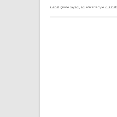
Genel
içinde
mysql
,
sql
etiketleriyle
28 Ocak