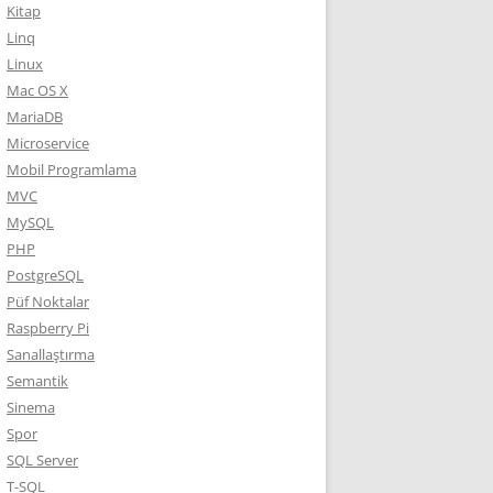
Kitap
Linq
Linux
Mac OS X
MariaDB
Microservice
Mobil Programlama
MVC
MySQL
PHP
PostgreSQL
Püf Noktalar
Raspberry Pi
Sanallaştırma
Semantik
Sinema
Spor
SQL Server
T-SQL