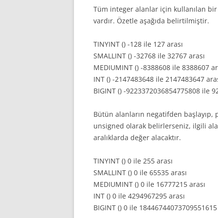
Tüm integer alanlar için kullanılan bir 
vardır. Özetle aşağıda belirtilmiştir.
TINYINT () -128 ile 127 arası
SMALLINT () -32768 ile 32767 arası
MEDIUMINT () -8388608 ile 8388607 ar
INT () -2147483648 ile 2147483647 ara
BIGINT () -9223372036854775808 ile 
Bütün alanların negatifden başlayıp, poz
unsigned olarak belirlerseniz, ilgili a
aralıklarda değer alacaktır.
TINYINT () 0 ile 255 arası
SMALLINT () 0 ile 65535 arası
MEDIUMINT () 0 ile 16777215 arası
INT () 0 ile 4294967295 arası
BIGINT () 0 ile 18446744073709551615