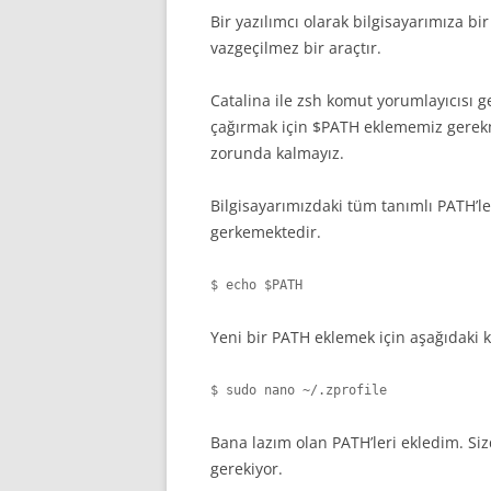
Bir yazılımcı olarak bilgisayarımıza bi
vazgeçilmez bir araçtır.
Catalina ile zsh komut yorumlayıcısı 
çağırmak için $PATH eklememiz gerek
zorunda kalmayız.
Bilgisayarımızdaki tüm tanımlı PATH’l
gerkemektedir.
$ echo $PATH
Yeni bir PATH eklemek için aşağıdaki k
$ sudo nano ~/.zprofile
Bana lazım olan PATH’leri ekledim. Si
gerekiyor.