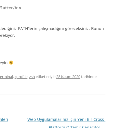
lutter/bin

klediğiniz PATH’lerin çalışmadığını göreceksiniz. Bunun
rekiyor.
neyin
terminal
,
zprofile
,
zsh
etiketleriyle
28 Kasım 2020
tarihinde
mleri
Web Uygulamalarınız İçin Yeni Bir Cross-
Platform Ortamı: Capacitor
→