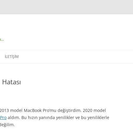
çı…
İLETIŞIM
 Hatası
n 2013 model MacBook Pro’mu değiştirdim. 2020 model
Pro
aldım. Bu hızın yanında yenilikler ve bu yeniliklerle
değilim.