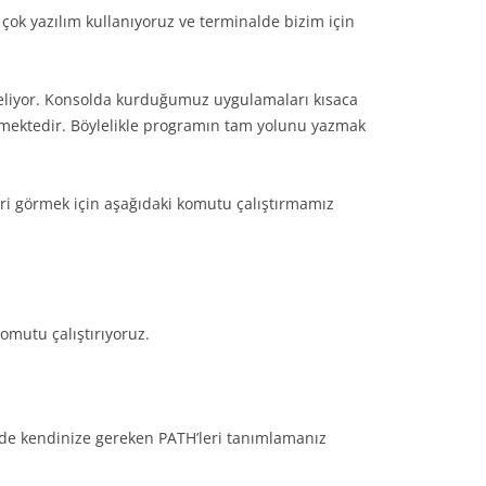
r çok yazılım kullanıyoruz ve terminalde bizim için
geliyor. Konsolda kurduğumuz uygulamaları kısaca
mektedir. Böylelikle programın tam yolunu yazmak
eri görmek için aşağıdaki komutu çalıştırmamız
omutu çalıştırıyoruz.
zde kendinize gereken PATH’leri tanımlamanız