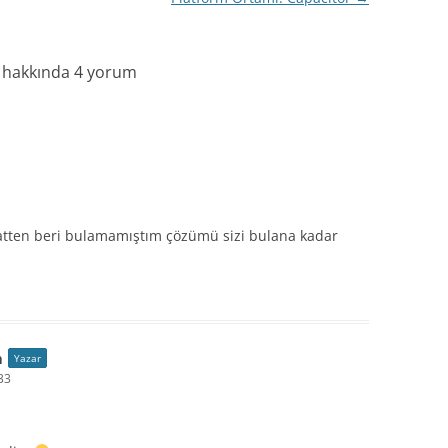
” hakkında 4 yorum
aatten beri bulamamıştım çözümü sizi bulana kadar
m
Yazar
33