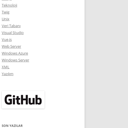
Teknoloji
Twig
Unix
Veri Tabanı
Visual Studio
Vue.js
Web Server
Windows Azure
Windows Server
XML
Yazılım
SON YAZILAR