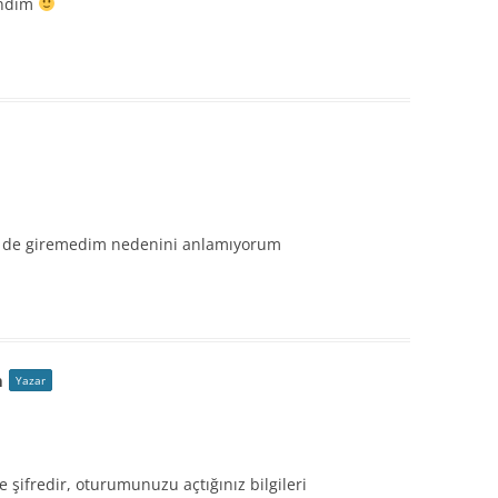
indim
d de giremedim nedenini anlamıyorum
m
Yazar
 şifredir, oturumunuzu açtığınız bilgileri