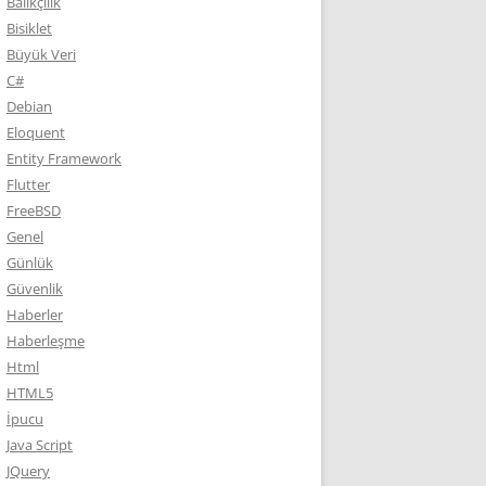
Balıkçılık
Bisiklet
Büyük Veri
C#
Debian
Eloquent
Entity Framework
Flutter
FreeBSD
Genel
Günlük
Güvenlik
Haberler
Haberleşme
Html
HTML5
İpucu
Java Script
JQuery