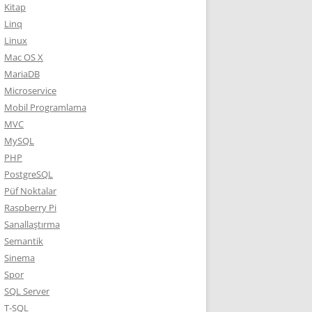
Kitap
Linq
Linux
Mac OS X
MariaDB
Microservice
Mobil Programlama
MVC
MySQL
PHP
PostgreSQL
Püf Noktalar
Raspberry Pi
Sanallaştırma
Semantik
Sinema
Spor
SQL Server
T-SQL