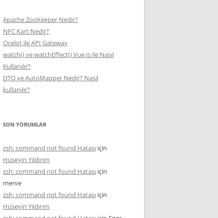
Apache ZooKeeper Nedir?
NFC Kart Nedir?
Ocelot ile API Gateway
watch() ve watchEffect() Vue.js ile Nasıl
Kullanılır?
DTO ve AutoMapper Nedir? Nasıl
kullanılır?
SON YORUMLAR
zsh: command not found Hatası
için
Hüseyin Yıldırım
zsh: command not found Hatası
için
merve
zsh: command not found Hatası
için
Hüseyin Yıldırım
zsh: command not found Hatası
için
Enes