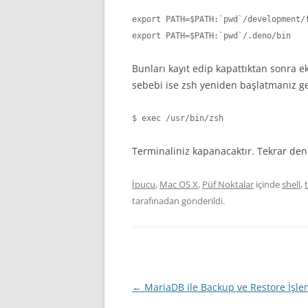
export PATH=$PATH:`pwd`/development/f
export PATH=$PATH:`pwd`/.deno/bin
Bunları kayıt edip kapattıktan sonra e
sebebi ise zsh yeniden başlatmanız ge
$ exec /usr/bin/zsh
Terminaliniz kapanacaktır. Tekrar de
İpucu
,
Mac OS X
,
Püf Noktalar
içinde
shell
,
tarafınadan gönderildi.
Yazı
←
MariaDB ile Backup ve Restore İşle
dolaşımı