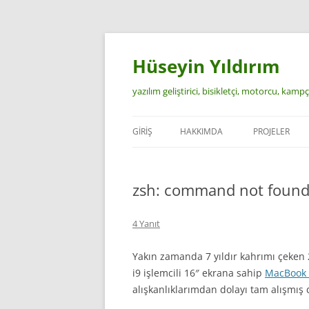
İçeriğe
atla
Hüseyin Yıldırım
yazılım geliştirici, bisikletçi, motorcu, kamp
GIRIŞ
HAKKIMDA
PROJELER
zsh: command not found
4 Yanıt
Yakın zamanda 7 yıldır kahrımı çeke
i9 işlemcili 16″ ekrana sahip
MacBook 
alışkanlıklarımdan dolayı tam alışmış 