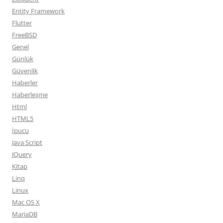
Entity Framework
Flutter
FreeBSD
Genel
Günlük
Güvenlik
Haberler
Haberleşme
Html
HTML5
İpucu
Java Script
JQuery
Kitap
Linq
Linux
Mac OS X
MariaDB