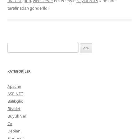
macosx
,
php
,
web server
etiketleriyle
3 Eylül 2015
tarihinde
tarafınadan gönderildi.
Arama:
KATEGORILER
Apache
ASP.NET
Balıkçılık
Bisiklet
Büyük Veri
C#
Debian
Eloquent