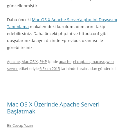
güncellenmiştir.
Daha önceki
Mac OS X Apache Server’a php.ini Dosyasını
Tanımlama
makalemdeki kurulum adımlarını takip
edebilirsiniz. Daha önceki php.ini ve httpd.conf gibi
dosyalarınızda aynı dizinde ~previous uzantısı ile
görebilirsiniz.
Apache
,
Mac OS X
,
PHP
içinde
apache
,
el captain
,
macosx
,
web
server
etiketleriyle
6 Ekim 2015
tarihinde
tarafınadan gönderildi.
Mac OS X Üzerinde Apache Serveri
Başlatmak
Bir Cevap Yazın