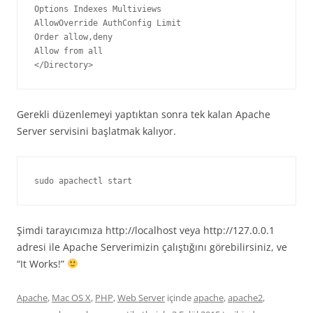
Options Indexes Multiviews

AllowOverride AuthConfig Limit

Order allow,deny

Allow from all

</Directory>
Gerekli düzenlemeyi yaptıktan sonra tek kalan Apache
Server servisini başlatmak kalıyor.
sudo apachectl start
Şimdi tarayıcımıza http://localhost veya http://127.0.0.1
adresi ile Apache Serverimizin çalıştığını görebilirsiniz, ve
“It Works!”
Apache
,
Mac OS X
,
PHP
,
Web Server
içinde
apache
,
apache2
,