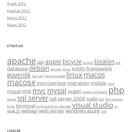
Aralık 2012
Haziran 2012
Mayıs 2012
Nisan 2012
ETIKETLER
apache
apple
bicycle
bisiklet
api
bilişim
btk
debian
database
entity framework
dernek
döviz
linux
macos
güvenlik
hat sayı
hepsi burada
macosx
microservice
migration
mobile
msn
php
mvc
mysql
mssql
mtb
nuget
nuget command
sql server
sql server 2008
sudo
skype
tbd
tbd antalya
visual studio
terminal
tcmb
türkiye bilişim derneği
vs
vue.js
webapi
web server
windows azure
xml
LINKLER