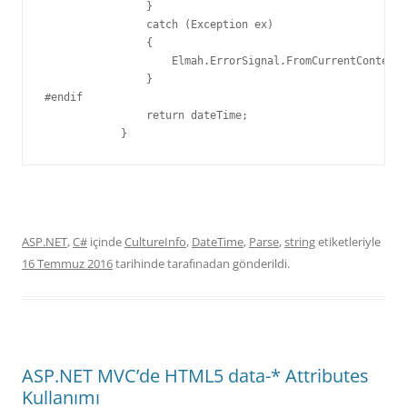
                }

                catch (Exception ex)

                {

                    Elmah.ErrorSignal.FromCurrentContext(
                }

#endif

                return dateTime;

            }
ASP.NET
,
C#
içinde
CultureInfo
,
DateTime
,
Parse
,
string
etiketleriyle
16 Temmuz 2016
tarihinde
tarafınadan gönderildi.
ASP.NET MVC’de HTML5 data-* Attributes
Kullanımı