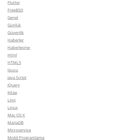
Flutter
FreeBSD
Genel
Günlük
Güvenlik
Haberler
Haberleşme
Html
HTML5
İpucu
Java Script
JQuery
Kitap
Linq
Linux
Mac OS X
MariaDB
Microservice
Mobil Programlama