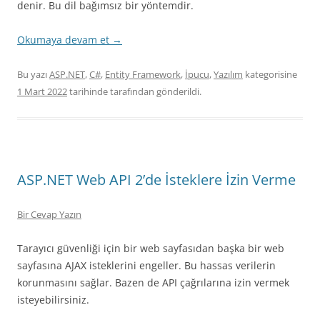
denir. Bu dil bağımsız bir yöntemdir.
Okumaya devam et
→
Bu yazı
ASP.NET
,
C#
,
Entity Framework
,
İpucu
,
Yazılım
kategorisine
1 Mart 2022
tarihinde
tarafından gönderildi.
ASP.NET Web API 2’de İsteklere İzin Verme
Bir Cevap Yazın
Tarayıcı güvenliği için bir web sayfasıdan başka bir web
sayfasına AJAX isteklerini engeller. Bu hassas verilerin
korunmasını sağlar. Bazen de API çağrılarına izin vermek
isteyebilirsiniz.