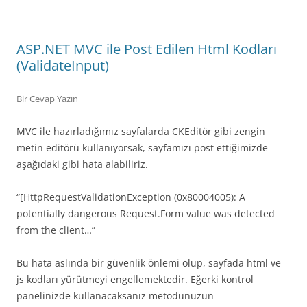
ASP.NET MVC ile Post Edilen Html Kodları
(ValidateInput)
Bir Cevap Yazın
MVC ile hazırladığımız sayfalarda CKEditör gibi zengin
metin editörü kullanıyorsak, sayfamızı post ettiğimizde
aşağıdaki gibi hata alabiliriz.
“[HttpRequestValidationException (0x80004005): A
potentially dangerous Request.Form value was detected
from the client…”
Bu hata aslında bir güvenlik önlemi olup, sayfada html ve
js kodları yürütmeyi engellemektedir. Eğerki kontrol
panelinizde kullanacaksanız metodunuzun