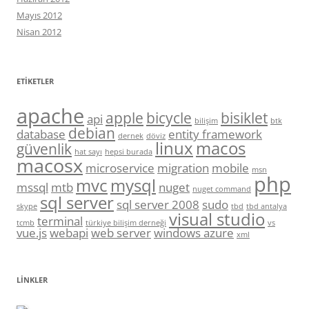
Mayıs 2012
Nisan 2012
ETIKETLER
apache
apple
bicycle
bisiklet
api
bilişim
btk
debian
database
entity framework
dernek
döviz
linux
macos
güvenlik
hat sayı
hepsi burada
macosx
microservice
migration
mobile
msn
php
mvc
mysql
mssql
mtb
nuget
nuget command
sql server
sql server 2008
sudo
skype
tbd
tbd antalya
visual studio
terminal
tcmb
türkiye bilişim derneği
vs
vue.js
webapi
web server
windows azure
xml
LINKLER