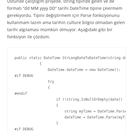
Üstünde çalıştığım projede, string tipinde gelen ve de
formatı “dd MM yyyy DD” tarihi DateTime tipine çevirmem
gerekiyordu. Tipini değiştirmem için Parse fonksiyonunu
kullanmam lazım ama tarihin culture bilgisi olmadan gelen
tarihi algılaması mümkün olmuyor. Aşağıdaki gibi bir
fonksiyon ile çözdüm.
public static DateTime StrLongDateToDateTime(string date)

            {

                DateTime dateTime = new DateTime();

#if DEBUG

                try

                {

#endif

                    if (!string.IsNullOrEmpty(date))

                    {

                        string myTime = DateTime.Parse(da
                        dateTime = DateTime.Parse(myTime)
                    }

#if DEBUG
