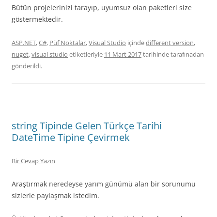
Bütün projelerinizi tarayıp, uyumsuz olan paketleri size
göstermektedir.
ASP.NET
,
C#
,
Püf Noktalar
,
Visual Studio
içinde
different version
,
nuget
,
visual studio
etiketleriyle
11 Mart 2017
tarihinde
tarafınadan
gönderildi.
string Tipinde Gelen Türkçe Tarihi
DateTime Tipine Çevirmek
Bir Cevap Yazın
Araştırmak neredeyse yarım günümü alan bir sorunumu
sizlerle paylaşmak istedim.