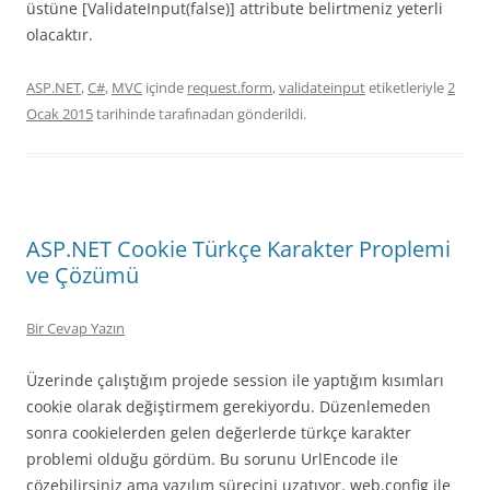
üstüne [ValidateInput(false)] attribute belirtmeniz yeterli
olacaktır.
ASP.NET
,
C#
,
MVC
içinde
request.form
,
validateinput
etiketleriyle
2
Ocak 2015
tarihinde
tarafınadan gönderildi.
ASP.NET Cookie Türkçe Karakter Proplemi
ve Çözümü
Bir Cevap Yazın
Üzerinde çalıştığım projede session ile yaptığım kısımları
cookie olarak değiştirmem gerekiyordu. Düzenlemeden
sonra cookielerden gelen değerlerde türkçe karakter
problemi olduğu gördüm. Bu sorunu UrlEncode ile
çözebilirsiniz ama yazılım sürecini uzatıyor. web.config ile