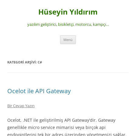
İçeriğe
atla
Hüseyin Yıldırım
yazılım geliştirici, bisikletçi, motorcu, kampçı…
Menü
KATEGORI ARŞIVI:
C#
Ocelot ile API Gateway
Bir Cevap Yazın
Ocelot, .NET ile geliştirilmiş API Gateway’dir. Gateway
genellikle micro service mimarisi veya birçok api
endpointlerini tek bir adres üzerinden yönetmenizi sağlar.