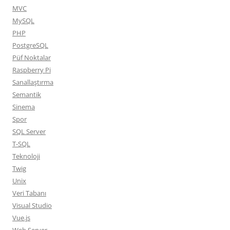
MVC
MySQL
PHP
PostgreSQL
Püf Noktalar
Raspberry Pi
Sanallaştırma
Semantik
Sinema
Spor
SQL Server
T-SQL
Teknoloji
Twig
Unix
Veri Tabanı
Visual Studio
Vue.js