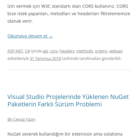
İzin vermek için W3C standartı olan CORS kullanırız. CORS
bize istek yapanları, metodları ve headerları filtrelememize
olanak verir.
Okumaya devam et
→
ASP.NET
,
C#
içinde
api
,
cors
,
headers
,
methods
,
origins
,
webapi
etiketleriyle
31 Temmuz 2018
tarihinde
tarafınadan gönderildi.
Visual Studio Projelerinde Yüklenen NuGet
Paketlerin Farklı Sürüm Problemi
Bir Cevap Yazın
NuGet severek kullandığım bir extension ama solationa