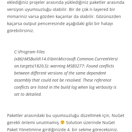
eklediğiniz projeler arasında yüklediğiniz paketler arasında
versiyon uyumsuzluğu olabilir. Bir de çok n-layered bir
mimariniz varsa gözden kaçanlar da olabilir. Gözünüzden
kaçarsa output penceresinde aşağıdaki gibi bir hatayı
görebilirsiniz.
C:\Program Files
(x86)\MSBuild\14.0\bin\Microsoft.Common.CurrentVersi
on.targets(1820,5): warning MSB3277: Found conflicts
between different versions of the same dependent
assembly that could not be resolved. These reference
conflicts are listed in the build log when log verbosity is
set to detailed.
Paketler arasındaki bu uyumsuzluğu düzeltmek için, NuGet
gerekli önlemi unutmamış
Solution üzerinde NuGet
Paket Yönetimine girdiğinizde 4. bir sekme göreceksiniz.