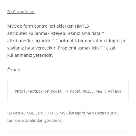
Bir Cevap Yazın
MVC’de form controlleri eklerken HMTL5
attributes kullanmak isteyebilirsiniz ama data-*
attributes’leri içindeki “-” aritmatik bir operatör olduğu için
sayfanız hata verecektir. Proplemi aşmak için “_” çizgi
kullanmanız yeterlidir.
Örnek:
@Html.TextBoxFor(model => model.MAIL, new { @class = "for
Bu yazı
ASP.NET
,
C#
,
HTML5
,
MVC
kategorisine
9 Haziran 2015
tarihinde
tarafından gönderildi.