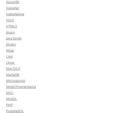
Güvenlik
Haberler
Haberleşme
Html
HTML5
İpucu
Java Script
JQuery
Kitap
Linq
Linux
Mac OS X
MariaDB
Microservice
Mobil Programlama
MVC
MySQL
PHP
PostgreSQL