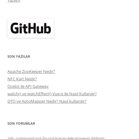
Yazılım
SON YAZILAR
Apache ZooKeeper Nedir?
NFC Kart Nedir?
Ocelot ile API Gateway
watch() ve watchEffect() Vue.js ile Nasıl Kullanılır?
DTO ve AutoMapper Nedir? Nasıl kullanılır?
SON YORUMLAR
zsh: command not found Hatası
için
Hüseyin Yıldırım