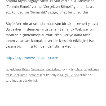
oranda fayda sağlayacaktır. Büyük Veri’nin kullanımında
“Tahmin Etmek” yerine “Gerçekten Bilmek” gibi bir kavram
söz konusu ise “Semantik” vazgeçilmez bir unsurdur.
Büyük Veri’nin arkasında muazzam bir altın cevheri yatıyor.
Bu cevherin işlenmesini üstlenen Semantik Web ise; bir
taraftan biçimlenmeyi sürdürürken, veriye daha fazla
tanım ve anlam katmakta, veri ile karşılıklı etkileşimi ise
yaşam biçimimizi tümden değiştirmektedir.
http://buyukverivesemantik.com/
Büyük Veri
,
Kitap
,
Semantik
,
Veri Tabanı
içinde
big data
,
büyük veri
,
fatih ünal
,
kitap
,
semantik
etiketleriyle
14 Eylül 2015
tarihinde
tarafınadan gönderildi.