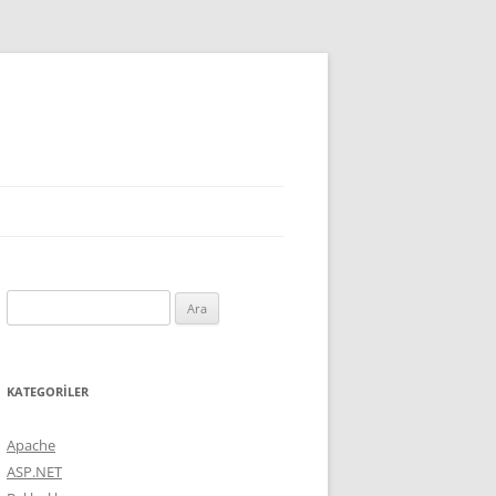
Arama:
KATEGORILER
Apache
ASP.NET