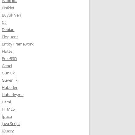
Balıkçılık
Bisiklet
Büyük Veri
C#
Debian
Eloquent
Entity Framework
Flutter
FreeBSD
Genel
Günlük
Güvenlik
Haberler
Haberleşme
Html
HTML5
İpucu
Java Script
JQuery