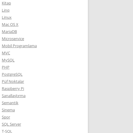
Kitap
Linq
Linux
Mac OS X
MariaDB
Microservice
Mobil Programlama
MVC
MySQL
PHP
PostgreSQL
Püf Noktalar
Raspberry Pi
Sanallaştırma
Semantik
Sinema
Spor
SQL Server
T-SQL