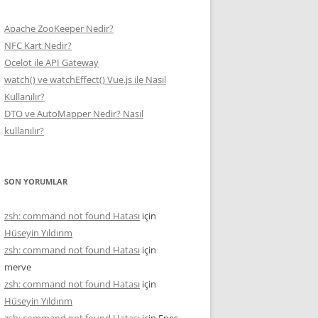
Apache ZooKeeper Nedir?
NFC Kart Nedir?
Ocelot ile API Gateway
watch() ve watchEffect() Vue.js ile Nasıl
Kullanılır?
DTO ve AutoMapper Nedir? Nasıl
kullanılır?
SON YORUMLAR
zsh: command not found Hatası
için
Hüseyin Yıldırım
zsh: command not found Hatası
için
merve
zsh: command not found Hatası
için
Hüseyin Yıldırım
zsh: command not found Hatası
için
Enes