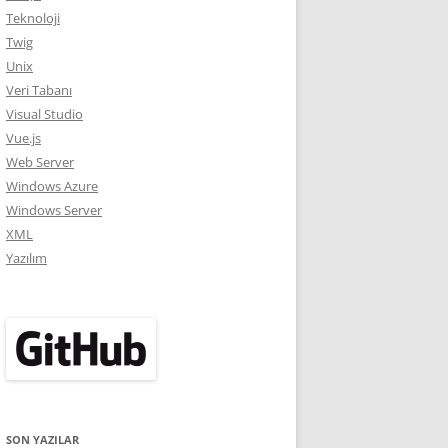
Teknoloji
Twig
Unix
Veri Tabanı
Visual Studio
Vue.js
Web Server
Windows Azure
Windows Server
XML
Yazılım
SON YAZILAR