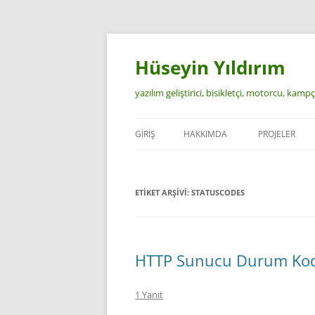
İçeriğe
atla
Hüseyin Yıldırım
yazılım geliştirici, bisikletçi, motorcu, kamp
GIRIŞ
HAKKIMDA
PROJELER
ETIKET ARŞIVI:
STATUSCODES
HTTP Sunucu Durum Kodl
1 Yanıt