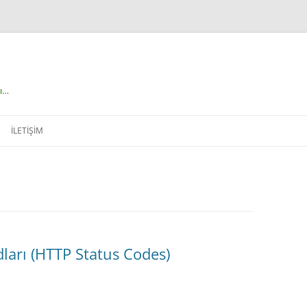
çı…
İLETIŞIM
arı (HTTP Status Codes)