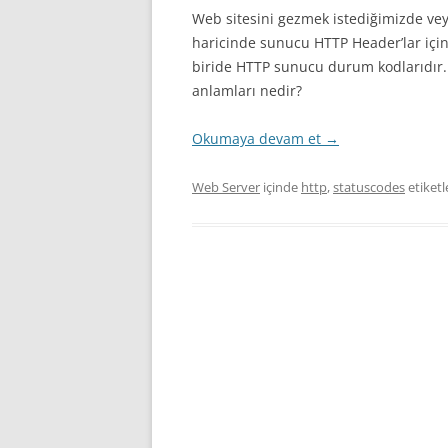
Web sitesini gezmek istediğimizde vey
haricinde sunucu HTTP Header’lar için
biride HTTP sunucu durum kodlarıdır. 
anlamları nedir?
Okumaya devam et
→
Web Server
içinde
http
,
statuscodes
etiketl