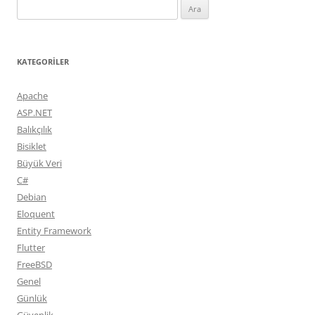
Arama:
KATEGORILER
Apache
ASP.NET
Balıkçılık
Bisiklet
Büyük Veri
C#
Debian
Eloquent
Entity Framework
Flutter
FreeBSD
Genel
Günlük