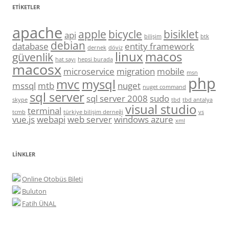
ETIKETLER
apache
apple
bicycle
bisiklet
api
bilişim
btk
debian
database
entity framework
dernek
döviz
linux
macos
güvenlik
hat sayı
hepsi burada
macosx
microservice
migration
mobile
msn
php
mvc
mysql
mssql
mtb
nuget
nuget command
sql server
sql server 2008
sudo
skype
tbd
tbd antalya
visual studio
terminal
tcmb
türkiye bilişim derneği
vs
vue.js
webapi
web server
windows azure
xml
LINKLER
Online Otobüs Bileti
Buluton
Fatih ÜNAL