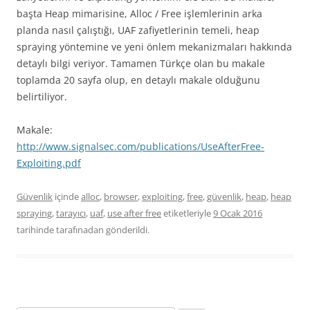
başta Heap mimarisine, Alloc / Free işlemlerinin arka
planda nasıl çalıştığı, UAF zafiyetlerinin temeli, heap
spraying yöntemine ve yeni önlem mekanizmaları hakkında
detaylı bilgi veriyor. Tamamen Türkçe olan bu makale
toplamda 20 sayfa olup, en detaylı makale olduğunu
belirtiliyor.
Makale:
http://www.signalsec.com/publications/UseAfterFree-
Exploiting.pdf
Güvenlik
içinde
alloc
,
browser
,
exploiting
,
free
,
güvenlik
,
heap
,
heap
spraying
,
tarayıcı
,
uaf
,
use after free
etiketleriyle
9 Ocak 2016
tarihinde
tarafınadan gönderildi.