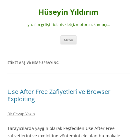
İçeriğe
atla
Hüseyin Yıldırım
yazılım geliştirici, bisikletçi, motorcu, kampçı…
Menü
ETIKET ARŞIVI:
HEAP SPRAYING
Use After Free Zafiyetleri ve Browser
Exploiting
Bir Cevap Yazın
Tarayıcılarda yaygın olarak keşfedilen Use After Free
zafiyetlerini ve exploiting yöntemini ele alan bu makale,