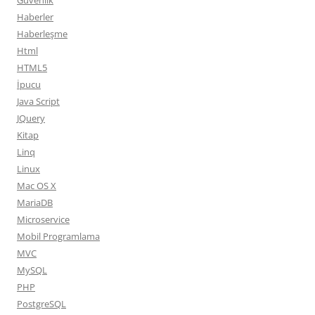
Güvenlik
Haberler
Haberleşme
Html
HTML5
İpucu
Java Script
JQuery
Kitap
Linq
Linux
Mac OS X
MariaDB
Microservice
Mobil Programlama
MVC
MySQL
PHP
PostgreSQL