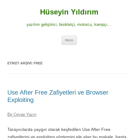
İçeriğe
atla
Hüseyin Yıldırım
yazılım geliştirici, bisikletçi, motorcu, kampçı…
Menü
ETIKET ARŞIVI:
FREE
Use After Free Zafiyetleri ve Browser
Exploiting
Bir Cevap Yazın
Tarayıcılarda yaygın olarak keşfedilen Use After Free
zafiyetlerini ve exploiting yöntemini ele alan bu makale, başta