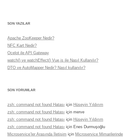
SON YAZILAR
Apache ZooKeeper Nedir?
NFC Kart Nedir?
Ocelot ile API Gateway
watch() ve watchEffect() Vue.js ile Nasıl Kullanılır?
DTO ve AutoMapper Nedir? Nasıl kullanılır?
SON YORUMLAR
zsh: command not found Hatası
için
Hüseyin Yıldırım
zsh: command not found Hatası
için
merve
zsh: command not found Hatası
için
Hüseyin Yıldırım
zsh: command not found Hatası
için
Enes Durmuşoğlu
Microservice’ler Arasında İletişim
için
Microservice Mimarilerinde