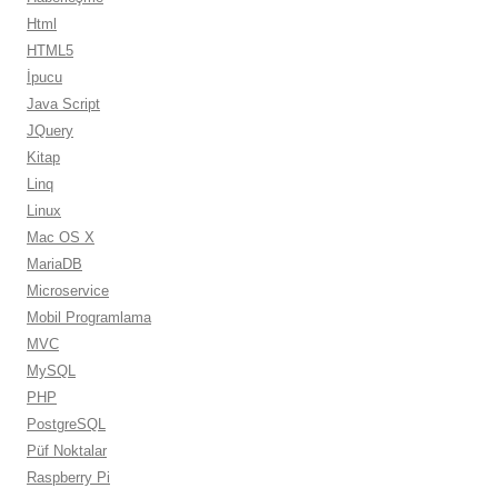
Html
HTML5
İpucu
Java Script
JQuery
Kitap
Linq
Linux
Mac OS X
MariaDB
Microservice
Mobil Programlama
MVC
MySQL
PHP
PostgreSQL
Püf Noktalar
Raspberry Pi