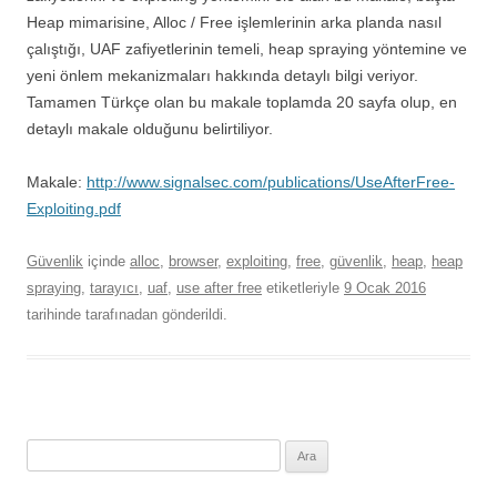
Heap mimarisine, Alloc / Free işlemlerinin arka planda nasıl
çalıştığı, UAF zafiyetlerinin temeli, heap spraying yöntemine ve
yeni önlem mekanizmaları hakkında detaylı bilgi veriyor.
Tamamen Türkçe olan bu makale toplamda 20 sayfa olup, en
detaylı makale olduğunu belirtiliyor.
Makale:
http://www.signalsec.com/publications/UseAfterFree-
Exploiting.pdf
Güvenlik
içinde
alloc
,
browser
,
exploiting
,
free
,
güvenlik
,
heap
,
heap
spraying
,
tarayıcı
,
uaf
,
use after free
etiketleriyle
9 Ocak 2016
tarihinde
tarafınadan gönderildi.
Arama: