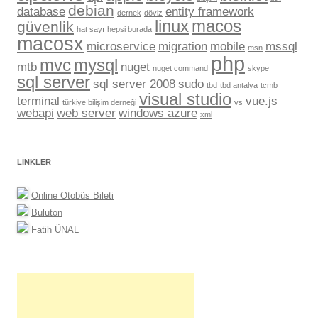
debian
database
entity framework
dernek
döviz
linux
macos
güvenlik
hat sayı
hepsi burada
macosx
microservice
migration
mobile
mssql
msn
php
mvc
mysql
mtb
nuget
nuget command
skype
sql server
sql server 2008
sudo
tbd
tbd antalya
tcmb
visual studio
terminal
vue.js
türkiye bilişim derneği
vs
webapi
web server
windows azure
xml
LINKLER
Online Otobüs Bileti
Buluton
Fatih ÜNAL