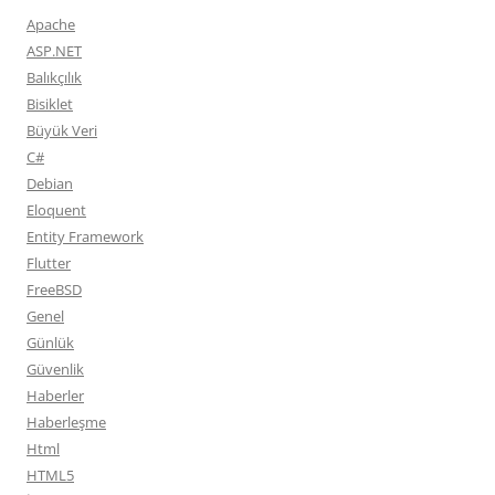
Apache
ASP.NET
Balıkçılık
Bisiklet
Büyük Veri
C#
Debian
Eloquent
Entity Framework
Flutter
FreeBSD
Genel
Günlük
Güvenlik
Haberler
Haberleşme
Html
HTML5