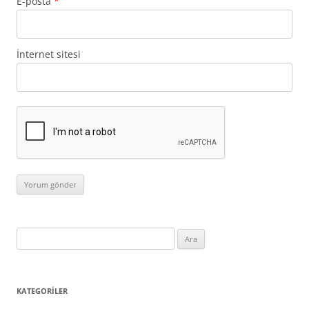
E-posta
*
İnternet sitesi
Arama:
KATEGORILER