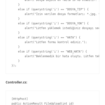
        alert("Dosya boyutu en fazla 10 MB olabilir.");

    }

    else if (querystring('i') == "DOSYA_TIP") {

        alert("İzin verilen dosya formatları: *.jpg, *.pd
    }

    else if (querystring('i') == "DOSYA_YOK") {

        alert("Lütfen yüklemek istediğiniz dosyayı seçini
    }

    else if (querystring('i') == "HATA") {

        alert("Lütfen formu kontrol ediniz.");

    }

    else if (querystring('i') == "WEB_HATA") {

        alert("Beklenmedik bir hata oluştu. Lütfen tekrar
    }

});
Controller.cs:
[HttpPost]

public ActionResult FileUpload(int id)
