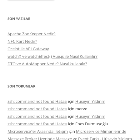
SON YAZILAR
Apache ZooKeeper Nedir?
NFC Kart Nedir?
Ocelot ile API Gateway
watch() ve watchEffect() Vue.js ile Nasıl Kullanılır?
DTO ve AutoMapper Nedir? Nasıl kullanılır?
SON YORUMLAR
zsh: command not found Hatası
için
Hüseyin Yıldırım
zsh: command not found Hatası
için
merve
zsh: command not found Hatası
için
Hüseyin Yıldırım
zsh: command not found Hatası
için
Enes Durmuşoğlu
Microservice’ler Arasında İletişim
için
Microservice Mimarilerinde
Message Broker Üzerinde Message ve Event Farkı - Hüseyin Yıldırım