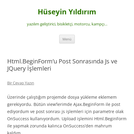
İçeriğe
atla
Hüseyin Yıldırım
yazılım geliştirici, bisikletçi, motorcu, kampçı…
Menü
Html.BeginForm’u Post Sonrasında Js ve
JQuery İşlemleri
Bir Cevap Yazın
Üzerinde çalıştığım projemde dosya yükleme eklemem
gerekiyordu. Bütün view’lerimde Ajax.BeginForm ile post
ediyordum ve post sonrası js işlemleri için parametre olak
OnSuccess kullanıyordum. Upload işlemini Html.BeginForm
ile yapmak zorunda kalınca OnSuccess’den mahrum
kaldım.