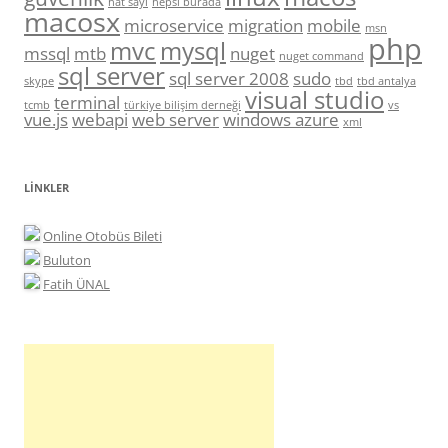
hat sayı
hepsi burada
macosx
microservice
migration
mobile
msn
php
mvc
mysql
mssql
mtb
nuget
nuget command
sql server
sql server 2008
sudo
skype
tbd
tbd antalya
visual studio
terminal
tcmb
türkiye bilişim derneği
vs
vue.js
webapi
web server
windows azure
xml
LINKLER
Online Otobüs Bileti
Buluton
Fatih ÜNAL