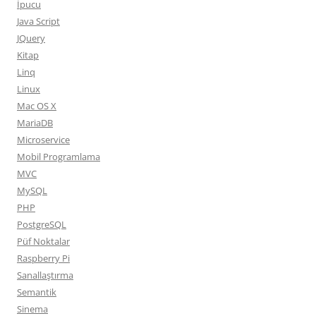
İpucu
Java Script
JQuery
Kitap
Linq
Linux
Mac OS X
MariaDB
Microservice
Mobil Programlama
MVC
MySQL
PHP
PostgreSQL
Püf Noktalar
Raspberry Pi
Sanallaştırma
Semantik
Sinema