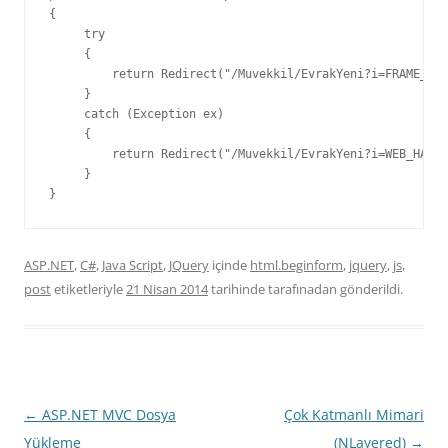
{

     try

     {

         return Redirect("/Muvekkil/EvrakYeni?i=FRAME_CLO
     }

     catch (Exception ex)

     {

         return Redirect("/Muvekkil/EvrakYeni?i=WEB_HATA"
     }

}
ASP.NET
,
C#
,
Java Script
,
JQuery
içinde
html.beginform
,
jquery
,
js
,
post
etiketleriyle
21 Nisan 2014
tarihinde
tarafınadan gönderildi.
Yazı
←
ASP.NET MVC Dosya
Çok Katmanlı Mimari
dolaşımı
Yükleme
(NLayered)
→