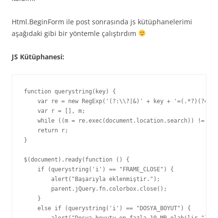
Html.BeginForm ile post sonrasında js kütüphanelerimi
aşağıdaki gibi bir yöntemle çalıştırdım
JS Kütüphanesi:
function querystring(key) {

    var re = new RegExp('(?:\\?|&)' + key + '=(.*?)(?=&|$
    var r = [], m;

    while ((m = re.exec(document.location.search)) != nul
    return r;

}

$(document).ready(function () { 

    if (querystring('i') == "FRAME_CLOSE") {

        alert("Başarıyla eklenmiştir.");

        parent.jQuery.fn.colorbox.close();

    }

    else if (querystring('i') == "DOSYA_BOYUT") {
