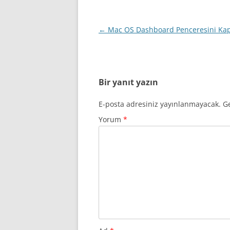
Yazı
←
Mac OS Dashboard Penceresini Ka
dolaşımı
Bir yanıt yazın
E-posta adresiniz yayınlanmayacak.
Ge
Yorum
*