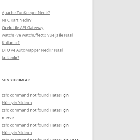
Apache ZooKeeper Nedir?
NFC Kart Nedir?
Ocelot ile API Gateway
watch() ve watchEffect() Vue.js ile Nasıl
Kullanılır?
DTO ve AutoMapper Nedir? Nasıl
kullanılır?
SON YORUMLAR
zsh: command not found Hatası
için
Hüseyin Yıldırım
zsh: command not found Hatası
için
merve
zsh: command not found Hatası
için
Hüseyin Yıldırım
zsh: command not found Hatası
için
Enes