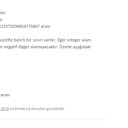
ası
sı
9223372036854775807 arası
itfte belirli bir sınırı vardır. Eğer integer alanı
lan negatif değer alamayacaktır. Özetle aşağıdaki
 arası
 2018
tarihinde
tarafınadan gönderildi.