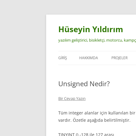
İçeriğe
atla
Hüseyin Yıldırım
yazılım geliştirici, bisikletçi, motorcu, kamp
GIRIŞ
HAKKIMDA
PROJELER
Unsigned Nedir?
Bir Cevap Yazın
Tüm integer alanlar için kullanılan bir 
vardır. Özetle aşağıda belirtilmiştir.
TINYINT () -128 ile 127 arası