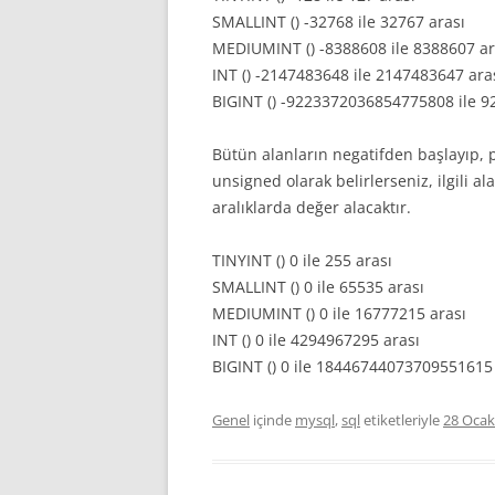
SMALLINT () -32768 ile 32767 arası
MEDIUMINT () -8388608 ile 8388607 ar
INT () -2147483648 ile 2147483647 ara
BIGINT () -9223372036854775808 ile 
Bütün alanların negatifden başlayıp, poz
unsigned olarak belirlerseniz, ilgili a
aralıklarda değer alacaktır.
TINYINT () 0 ile 255 arası
SMALLINT () 0 ile 65535 arası
MEDIUMINT () 0 ile 16777215 arası
INT () 0 ile 4294967295 arası
BIGINT () 0 ile 18446744073709551615
Genel
içinde
mysql
,
sql
etiketleriyle
28 Ocak