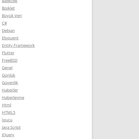
Balıkçılık
Bisiklet
Büyük Veri
C#
Debian
Eloquent
Entity Framework
Flutter
FreeBSD
Genel
Günlük
Güvenlik
Haberler
Haberleşme
Html
HTML5
İpucu
Java Script
JQuery