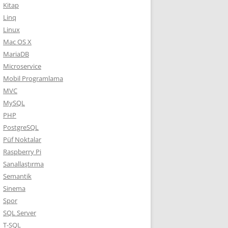
Kitap
Linq
Linux
Mac OS X
MariaDB
Microservice
Mobil Programlama
MVC
MySQL
PHP
PostgreSQL
Püf Noktalar
Raspberry Pi
Sanallaştırma
Semantik
Sinema
Spor
SQL Server
T-SQL