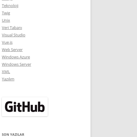
Teknoloji
Twig
Unix
Veri Tabanı
Visual Studio
Vue.js
Web Server
Windows Azure
Windows Server
XML
Yazılım
SON YAZILAR