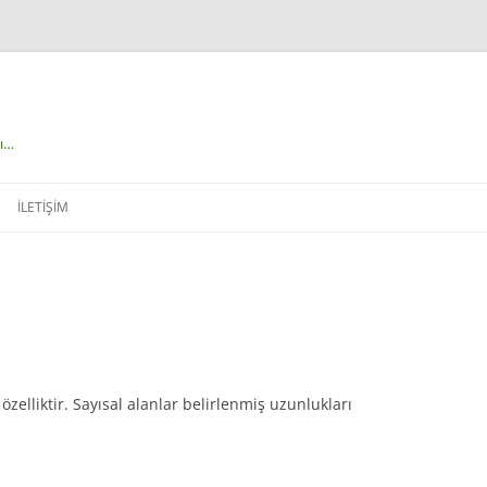
çı…
İLETIŞIM
özelliktir. Sayısal alanlar belirlenmiş uzunlukları