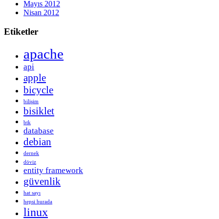
Mayıs 2012
Nisan 2012
Etiketler
apache
api
apple
bicycle
bilişim
bisiklet
btk
database
debian
dernek
döviz
entity framework
güvenlik
hat sayı
hepsi burada
linux