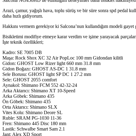
Salcona NG450HD ile edindiğim deneyimler bana bisiklet hakimiyeti ü
Arazi, çamur, yağışlı hava, toplu sürüş ve bir süre sonra spd pedal kulla
daha hızlı gidiyorum.
Hakkını vermem gerekiyor ki Salcona’nun kullandığım modeli gayet güze
Bisikletimi modifiye etmeye karar verdim ve işime yarayacak parçaları
İşte teknik özellikleri;
Kadro: SE 7005 DB
Maşa: Rock Shox XC 32 Air PopLoc 100 mm Gidondan kilitli
Gidon: GHOST Low Rizer light 660 mm 31.8 mm
Gidon Boğazı: GHOST AS-DC 1 31.8 mm
Sele Borusu: GHOST light SP DC 1 27.2 mm
Sele: GHOST 2055 comfort
Aynakol: Shimano FCM 552 42-32-24
Arka Aktarıcı: Shimano XT 10-Speed
Arka Göbek: Shimano 435
Ön Göbek: Shimano 435
Orta Aktarıcı: Shimano SLX
Vites Kolu: Shimano Deore SL
Ruble: SRAM PG-1030 11-36
Fren: Shimano 445 Disc 180 mm
Lastik: Schwalbe Smart Sam 2.1
Jant: Alex XD Sport