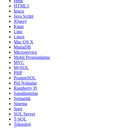
Html
HTML5
İpucu
Java Script
JQuery
Kitap
Linq
Linux
Mac OS X
MariaDB
Microservice
Mobil Programlama
MVC
MySQL
PHP
PostgreSQL
Püf Noktalar
Raspberry Pi
Sanallaştırma
Semantik
Sinema
Spor
SQL Server
T-SQL
Teknoloji