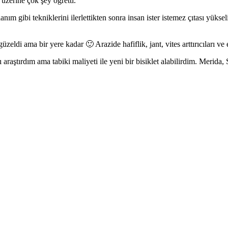
zerine çok şey öğretti.
nım gibi tekniklerini ilerlettikten sonra insan ister istemez çıtası yükse
ldi ama bir yere kadar 🙂 Arazide hafiflik, jant, vites arttırıcıları 
 araştırdım ama tabiki maliyeti ile yeni bir bisiklet alabilirdim. Meri