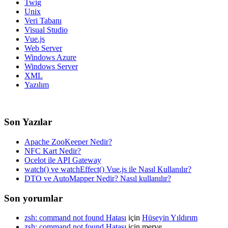
Twig
Unix
Veri Tabanı
Visual Studio
Vue.js
Web Server
Windows Azure
Windows Server
XML
Yazılım
Son Yazılar
Apache ZooKeeper Nedir?
NFC Kart Nedir?
Ocelot ile API Gateway
watch() ve watchEffect() Vue.js ile Nasıl Kullanılır?
DTO ve AutoMapper Nedir? Nasıl kullanılır?
Son yorumlar
zsh: command not found Hatası
için
Hüseyin Yıldırım
zsh: command not found Hatası
için
merve