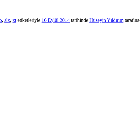
o
,
slx
,
xt
etiketleriyle
16 Eylül 2014
tarihinde
Hüseyin Yıldırım
tarafına