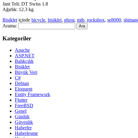
Jant Teli: DT Swiss 1.8
Ağırlık: 12.3 kg
Bisiklet
içinde
bicycle
,
bisiklet
,
ghost
,
mtb
,
rockshox
,
se8000
,
shiman
Arama:
Kategoriler
Apache
ASP.NET
Balıkçılık
Bisiklet
Büyük Veri
C#
Debian
Eloquent
Entity Framework
Flutter
FreeBSD
Genel
Günlük
Güvenlik
Haberler
Haberleşme