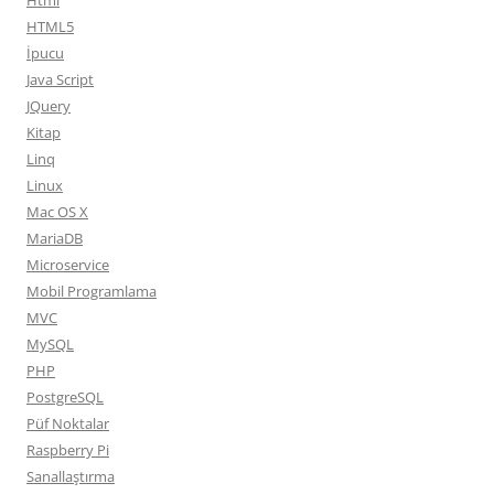
Html
HTML5
İpucu
Java Script
JQuery
Kitap
Linq
Linux
Mac OS X
MariaDB
Microservice
Mobil Programlama
MVC
MySQL
PHP
PostgreSQL
Püf Noktalar
Raspberry Pi
Sanallaştırma