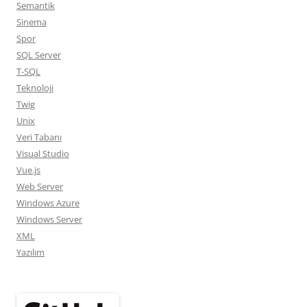
Semantik
Sinema
Spor
SQL Server
T-SQL
Teknoloji
Twig
Unix
Veri Tabanı
Visual Studio
Vue.js
Web Server
Windows Azure
Windows Server
XML
Yazılım