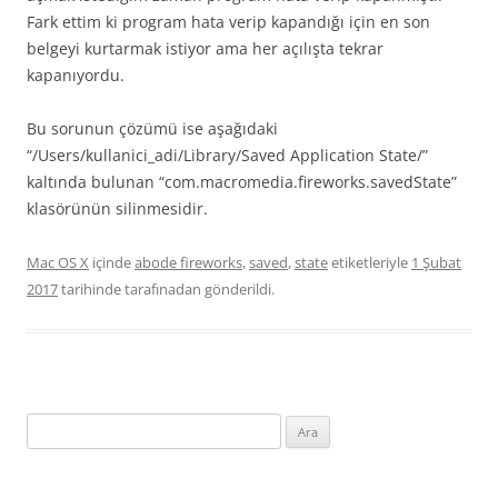
Fark ettim ki program hata verip kapandığı için en son
belgeyi kurtarmak istiyor ama her açılışta tekrar
kapanıyordu.
Bu sorunun çözümü ise aşağıdaki
“/Users/kullanici_adi/Library/Saved Application State/”
kaltında bulunan “com.macromedia.fireworks.savedState”
klasörünün silinmesidir.
Mac OS X
içinde
abode fireworks
,
saved
,
state
etiketleriyle
1 Şubat
2017
tarihinde
tarafınadan gönderildi.
Arama: