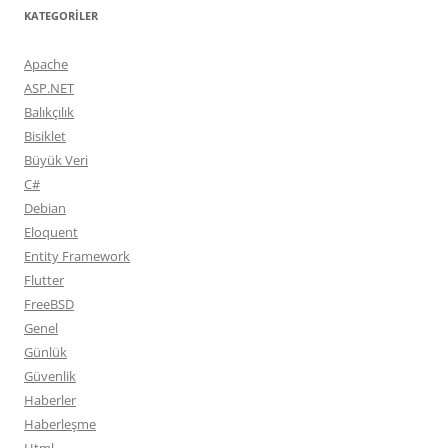
KATEGORILER
Apache
ASP.NET
Balıkçılık
Bisiklet
Büyük Veri
C#
Debian
Eloquent
Entity Framework
Flutter
FreeBSD
Genel
Günlük
Güvenlik
Haberler
Haberleşme