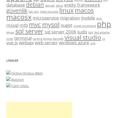
debian
database
entity framework
dernek
döviz
linux
macos
güvenlik
hat sayı
hepsi burada
macosx
microservice
migration
mobile
msn
php
mvc
mysql
mssql
mtb
nuget
nuget command
sql server
sql server 2008
sudo
skype
tbd
tbd antalya
visual studio
terminal
tcmb
türkiye bilişim derneği
vs
vue.js
webapi
web server
windows azure
xml
LINKLER
Online Otobüs Bileti
Buluton
Fatih ÜNAL