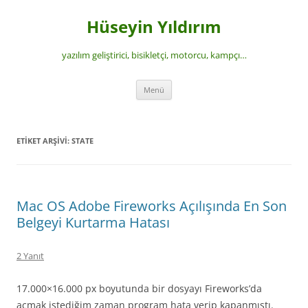
İçeriğe
atla
Hüseyin Yıldırım
yazılım geliştirici, bisikletçi, motorcu, kampçı…
Menü
ETIKET ARŞIVI:
STATE
Mac OS Adobe Fireworks Açılışında En Son
Belgeyi Kurtarma Hatası
2 Yanıt
17.000×16.000 px boyutunda bir dosyayı Fireworks’da
açmak istediğim zaman program hata verip kapanmıştı.