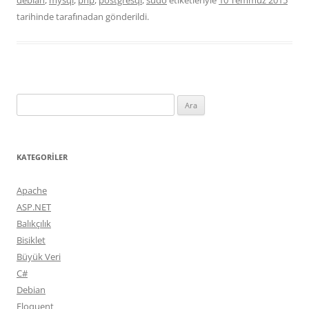
debian
,
mysql
,
php
,
postgresql
,
sudo
etiketleriyle
10 Temmuz 2015
tarihinde
tarafınadan gönderildi.
Arama:
KATEGORILER
Apache
ASP.NET
Balıkçılık
Bisiklet
Büyük Veri
C#
Debian
Eloquent