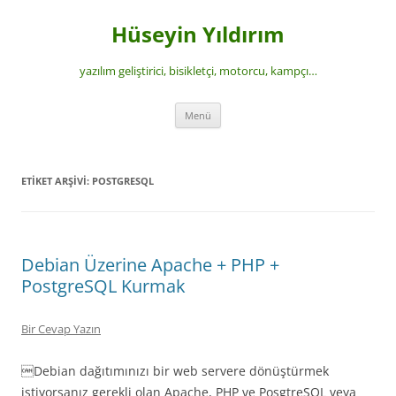
İçeriğe
atla
Hüseyin Yıldırım
yazılım geliştirici, bisikletçi, motorcu, kampçı…
Menü
ETIKET ARŞIVI:
POSTGRESQL
Debian Üzerine Apache + PHP +
PostgreSQL Kurmak
Bir Cevap Yazın
Debian dağıtımınızı bir web servere dönüştürmek
istiyorsanız gerekli olan Apache, PHP ve PosgtreSQL veya