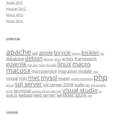
Aralık 2012
Haziran 2012
Mayıs 2012
Nisan 2012
ETIKETLER
apache
apple
bicycle
bisiklet
api
bilişim
btk
debian
database
entity framework
dernek
döviz
linux
macos
güvenlik
hat sayı
hepsi burada
macosx
microservice
migration
mobile
msn
php
mvc
mysql
mssql
mtb
nuget
nuget command
sql server
sql server 2008
sudo
skype
tbd
tbd antalya
visual studio
terminal
tcmb
türkiye bilişim derneği
vs
vue.js
webapi
web server
windows azure
xml
LINKLER