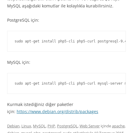
MySQL aşağıdaki komutlar ile kolaylıkla kurabilirsiniz.
PostgreSQL için:
sudo apt-get install php5-cli php5-curl postgresql-9.4 p
MySQL için:
Kurmak istediğiniz diğer paketler
için:
https://www.debian.org/distrib/packages
Debian
,
Linux
,
MySQL
,
PHP
,
PostgreSQL
,
Web Server
içinde
apache
,