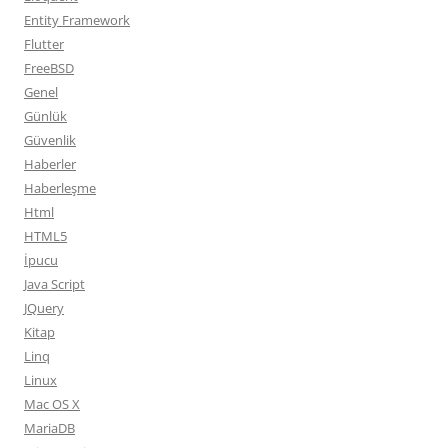
Entity Framework
Flutter
FreeBSD
Genel
Günlük
Güvenlik
Haberler
Haberleşme
Html
HTML5
İpucu
Java Script
JQuery
Kitap
Linq
Linux
Mac OS X
MariaDB