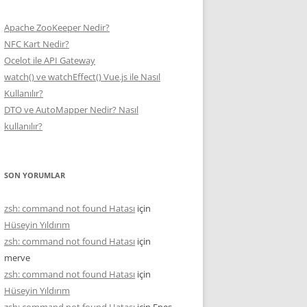
Apache ZooKeeper Nedir?
NFC Kart Nedir?
Ocelot ile API Gateway
watch() ve watchEffect() Vue.js ile Nasıl
Kullanılır?
DTO ve AutoMapper Nedir? Nasıl
kullanılır?
SON YORUMLAR
zsh: command not found Hatası
için
Hüseyin Yıldırım
zsh: command not found Hatası
için
merve
zsh: command not found Hatası
için
Hüseyin Yıldırım
zsh: command not found Hatası
için
Enes