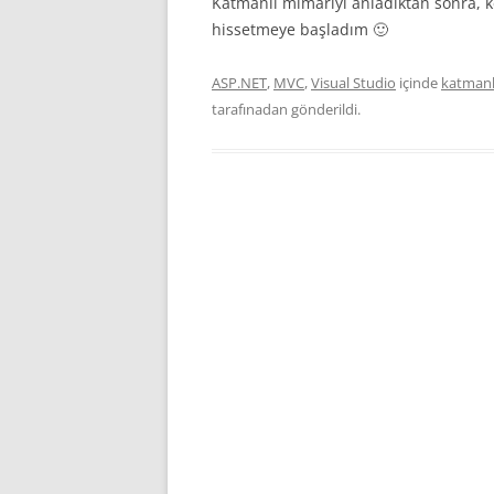
Katmanlı mimariyi anladıktan sonra, k
hissetmeye başladım 🙂
ASP.NET
,
MVC
,
Visual Studio
içinde
katmanl
tarafınadan gönderildi.