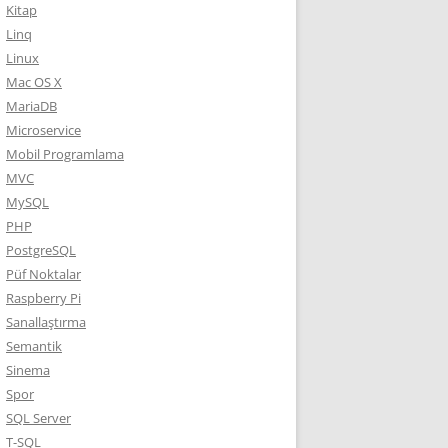
Kitap
Linq
Linux
Mac OS X
MariaDB
Microservice
Mobil Programlama
MVC
MySQL
PHP
PostgreSQL
Püf Noktalar
Raspberry Pi
Sanallaştırma
Semantik
Sinema
Spor
SQL Server
T-SQL