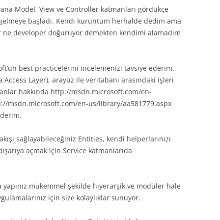
ana Model, View ve Controller katmanları gördükçe
 gelmeye başladı. Kendi kuruntum herhalde dedim ama
lar ne developer doğuruyor demekten kendimi alamadım
t’un best practicelerini incelemenizi tavsiye ederim.
a Access Layer), arayüz ile veritabanı arasındaki işleri
manlar hakkında http://msdn.microsoft.com/en-
tp://msdn.microsoft.com/en-us/library/aa581779.aspx
ederim.
kışı sağlayabileceğiniz Entities, kendi helperlarınızı
zi dışarıya açmak için Service katmanlarıda
 yapınız mükemmel şekilde hiyerarşik ve modüler hale
ygulamalarınız için size kolaylıklar sunuyor.