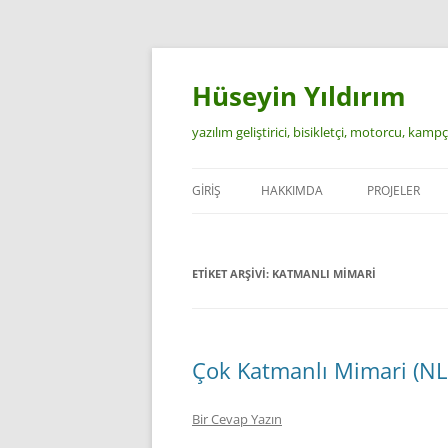
İçeriğe
atla
Hüseyin Yıldırım
yazılım geliştirici, bisikletçi, motorcu, kamp
GIRIŞ
HAKKIMDA
PROJELER
ETIKET ARŞIVI:
KATMANLI MIMARI
Çok Katmanlı Mimari (NL
Bir Cevap Yazın