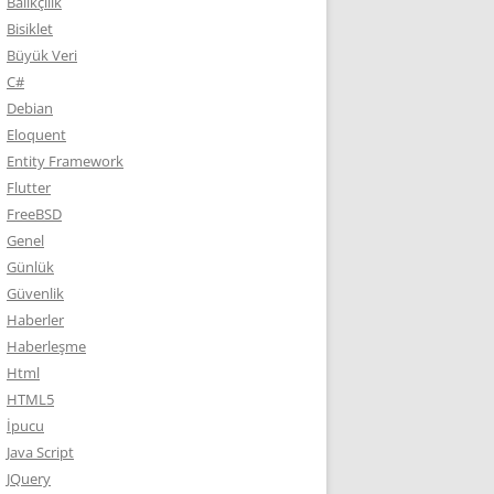
Balıkçılık
Bisiklet
Büyük Veri
C#
Debian
Eloquent
Entity Framework
Flutter
FreeBSD
Genel
Günlük
Güvenlik
Haberler
Haberleşme
Html
HTML5
İpucu
Java Script
JQuery