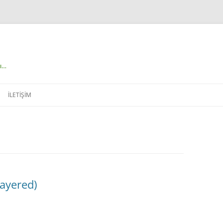
çı…
İLETIŞIM
ayered)