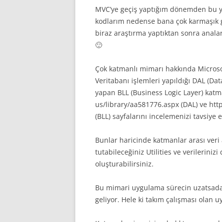
MVC’ye geçiş yaptığım dönemden bu y
kodlarım nedense bana çok karmaşık
biraz araştırma yaptıktan sonra ana
🙂
Çok katmanlı mimarı hakkında Microsof
Veritabanı işlemleri yapıldığı DAL (Dat
yapan BLL (Business Logic Layer) kat
us/library/aa581776.aspx (DAL) ve ht
(BLL) sayfalarını incelemenizi tavsiye 
Bunlar haricinde katmanlar arası veri a
tutabileceğiniz Utilities ve verilerini
oluşturabilirsiniz.
Bu mimari uygulama sürecin uzatsada
geliyor. Hele ki takım çalışması olan u