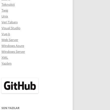
Teknoloji
Twig
Unix
Veri Tabanı
Visual Studio
Vue.js
Web Server
Windows Azure
Windows Server
XML
Yazılım
SON YAZILAR