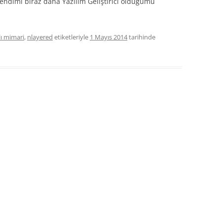
endimi biraz daha Yazılım Geliştirici olduğumu
ı mimari
,
nlayered
etiketleriyle
1 Mayıs 2014
tarihinde