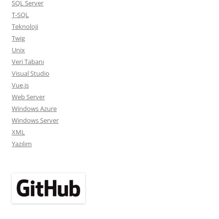
SQL Server
T-SQL
Teknoloji
Twig
Unix
Veri Tabanı
Visual Studio
Vue.js
Web Server
Windows Azure
Windows Server
XML
Yazılım