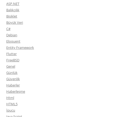
ASP.NET
Balıkçılık
Bisiklet
Büyük Veri
C#
Debian
Eloquent
Entity Framework
Flutter
FreeBSD
Genel
Günlük
Güvenlik
Haberler
Haberleşme
Html
HTML5
İpucu
Java Script