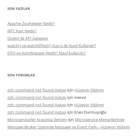
SON YAZILAR
Apache ZooKeeper Nedir?
NFC Kart Nedir?
Ocelot ile API Gateway
watch() ve watchEffect() Vue.js ile Nasıl Kullanılır?
DTO ve AutoMapper Nedir? Nasıl kullanılır?
SON YORUMLAR
zsh: command not found Hatası
için
Hüseyin Yıldırım
zsh: command not found Hatası
için
merve
zsh: command not found Hatası
için
Hüseyin Yıldırım
zsh: command not found Hatası
için
Enes Durmuşoğlu
Microservice’ler Arasında İletişim
için
Microservice Mimarilerinde
Message Broker Üzerinde Message ve Event Farkı - Hüseyin Yıldırım