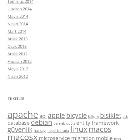
Temmuz 2014
Haziran 2014
Mayıs 2014
Nisan 2014
Mart 2014
Aralık 2013
Ocak 2013
Aralık 2012
Haziran 2012
Mayıs 2012
Nisan 2012
ETIKETLER
apache
apple
bicycle
bisiklet
api
bilişim
btk
debian
database
entity framework
dernek
döviz
linux
macos
güvenlik
hat sayı
hepsi burada
macosx
microservice
migration
mobile
msn