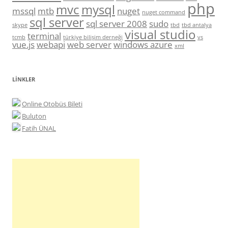
php
mvc
mysql
mssql
mtb
nuget
nuget command
sql server
sql server 2008
sudo
skype
tbd
tbd antalya
visual studio
terminal
tcmb
türkiye bilişim derneği
vs
vue.js
webapi
web server
windows azure
xml
LINKLER
Online Otobüs Bileti
Buluton
Fatih ÜNAL