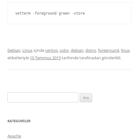
setterm -foreground green -store
Debian
,
Linux
içinde
centos
,
color
,
debian
,
distro
,
foreground
,
linux
etiketleriyle
10 Temmuz 2015
tarihinde
tarafınadan gönderildi.
Arama:
KATEGORILER
Apache