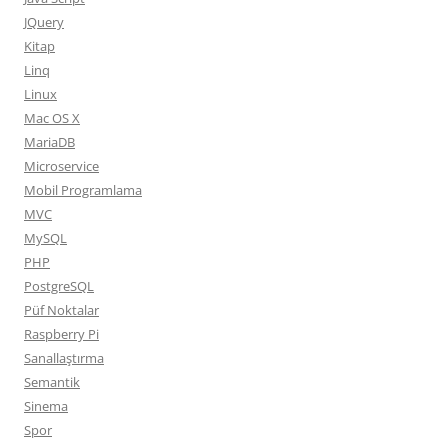
JQuery
Kitap
Linq
Linux
Mac OS X
MariaDB
Microservice
Mobil Programlama
MVC
MySQL
PHP
PostgreSQL
Püf Noktalar
Raspberry Pi
Sanallaştırma
Semantik
Sinema
Spor