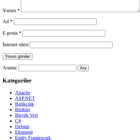
Yorum
*
Ad
*
E-posta
*
İnternet sitesi
Arama:
Kategoriler
Apache
ASP.NET
Balıkçılık
Bisiklet
Büyük Veri
C#
Debian
Eloquent
Entity Framework