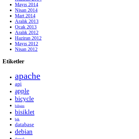
Mayıs 2014
Nisan 2014
Mart 2014
Aralık 2013
Ocak 2013
Aralık 2012
Haziran 2012
Mayıs 2012
Nisan 2012
Etiketler
apache
api
apple
bicycle
bilişim
bisiklet
btk
database
debian
dernek