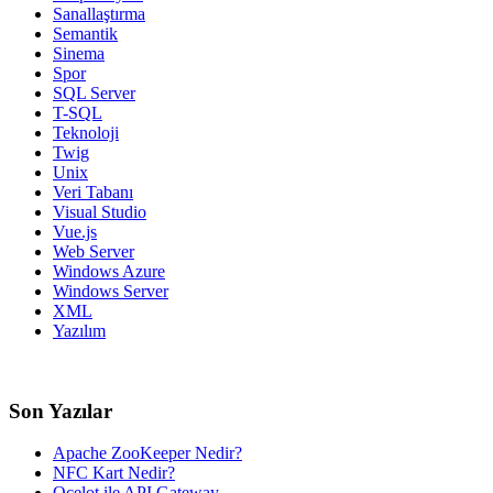
Sanallaştırma
Semantik
Sinema
Spor
SQL Server
T-SQL
Teknoloji
Twig
Unix
Veri Tabanı
Visual Studio
Vue.js
Web Server
Windows Azure
Windows Server
XML
Yazılım
Son Yazılar
Apache ZooKeeper Nedir?
NFC Kart Nedir?
Ocelot ile API Gateway