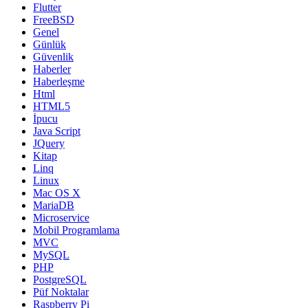
Flutter
FreeBSD
Genel
Günlük
Güvenlik
Haberler
Haberleşme
Html
HTML5
İpucu
Java Script
JQuery
Kitap
Linq
Linux
Mac OS X
MariaDB
Microservice
Mobil Programlama
MVC
MySQL
PHP
PostgreSQL
Püf Noktalar
Raspberry Pi