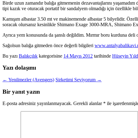
Birde uzun zamandır balığa gitmemenin dezavantajlarını yaşamadım 
tipi kazık ve oturacak portatif bir sandalyem olmadığı için özellikle bi
Kamışım albastar 3.50 mt ve makinemende albastar 5 bilyelidir. Özelli
soracak olursanız kesinlikle Shimano Exage 3000-MRA, Shimano Exag
Ayrıca yem konusunda da şanslı değildim. Mırmır boru kurduna deli o
Sağolsun balığa gitmeden önce değerli bilgileri
www.antalyabalikavi.
Bu yazı
Balıkçılık
kategorisine
14 Mayıs 2012
tarihinde
Hüseyin Yıld
Yazı dolaşımı
←
Yenilmezler (Avengers)
Şirketimi Seviyorum
→
Bir yanıt yazın
E-posta adresiniz yayınlanmayacak.
Gerekli alanlar
*
ile işaretlenmişl