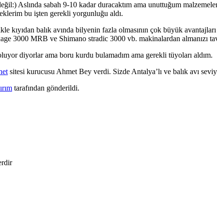
değil:) Aslında sabah 9-10 kadar duracaktım ama unuttuğum malzemel
leklerim bu işten gerekli yorgunluğu aldı.
kle kıyıdan balık avında bilyenin fazla olmasının çok büyük avantajlar
e 3000 MRB ve Shimano stradic 3000 vb. makinalardan almanızı tavsiy
luyor diyorlar ama boru kurdu bulamadım ama gerekli tüyoları aldım.
net
sitesi kurucusu Ahmet Bey verdi. Sizde Antalya’lı ve balık avı seviy
ırım
tarafından gönderildi.
erdir