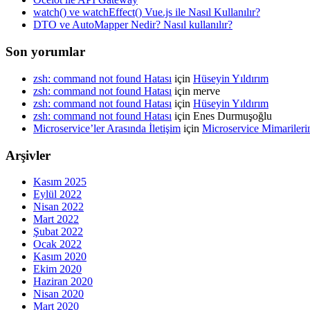
watch() ve watchEffect() Vue.js ile Nasıl Kullanılır?
DTO ve AutoMapper Nedir? Nasıl kullanılır?
Son yorumlar
zsh: command not found Hatası
için
Hüseyin Yıldırım
zsh: command not found Hatası
için
merve
zsh: command not found Hatası
için
Hüseyin Yıldırım
zsh: command not found Hatası
için
Enes Durmuşoğlu
Microservice’ler Arasında İletişim
için
Microservice Mimarileri
Arşivler
Kasım 2025
Eylül 2022
Nisan 2022
Mart 2022
Şubat 2022
Ocak 2022
Kasım 2020
Ekim 2020
Haziran 2020
Nisan 2020
Mart 2020