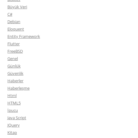
Büyük Veri
C#
Debian
Eloquent
Entity Framework
Flutter
FreeBSD
Genel
Günlük
Güvenlik
Haberler
Haberleşme
Html
HTML5
İpucu
Java Script
JQuery
Kitap