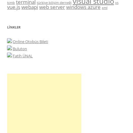
visual studio
terminal
tcmb
türkiye bilişim derneği
vs
vue.js
webapi
web server
windows azure
xml
LINKLER
Online Otobüs Bileti
Buluton
Fatih ÜNAL