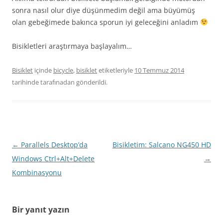
sonra nasıl olur diye düşünmedim değil ama büyümüş
olan gebeğimede bakınca sporun iyi geleceğini anladım
Bisikletleri araştırmaya başlayalım…
Bisiklet
içinde
bicycle
,
bisiklet
etiketleriyle
10 Temmuz 2014
tarihinde
tarafınadan gönderildi.
Yazı
←
Parallels Desktop’da
Bisikletim: Salcano NG450 HD
dolaşımı
Windows Ctrl+Alt+Delete
→
Kombinasyonu
Bir yanıt yazın