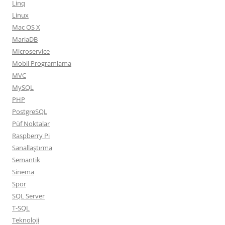
Linq
Linux
Mac OS X
MariaDB
Microservice
Mobil Programlama
MVC
MySQL
PHP
PostgreSQL
Püf Noktalar
Raspberry Pi
Sanallaştırma
Semantik
Sinema
Spor
SQL Server
T-SQL
Teknoloji