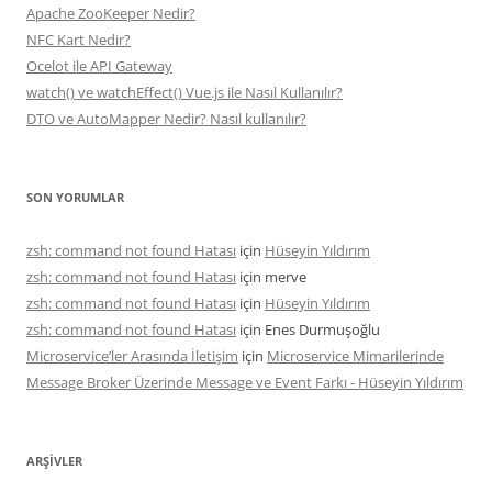
Apache ZooKeeper Nedir?
NFC Kart Nedir?
Ocelot ile API Gateway
watch() ve watchEffect() Vue.js ile Nasıl Kullanılır?
DTO ve AutoMapper Nedir? Nasıl kullanılır?
SON YORUMLAR
zsh: command not found Hatası
için
Hüseyin Yıldırım
zsh: command not found Hatası
için
merve
zsh: command not found Hatası
için
Hüseyin Yıldırım
zsh: command not found Hatası
için
Enes Durmuşoğlu
Microservice’ler Arasında İletişim
için
Microservice Mimarilerinde
Message Broker Üzerinde Message ve Event Farkı - Hüseyin Yıldırım
ARŞIVLER