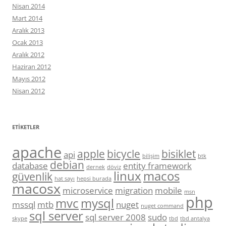
Nisan 2014
Mart 2014
Aralık 2013
Ocak 2013
Aralık 2012
Haziran 2012
Mayıs 2012
Nisan 2012
ETIKETLER
apache
apple
bicycle
bisiklet
api
bilişim
btk
debian
database
entity framework
dernek
döviz
linux
macos
güvenlik
hat sayı
hepsi burada
macosx
microservice
migration
mobile
msn
php
mvc
mysql
mssql
mtb
nuget
nuget command
sql server
sql server 2008
sudo
skype
tbd
tbd antalya