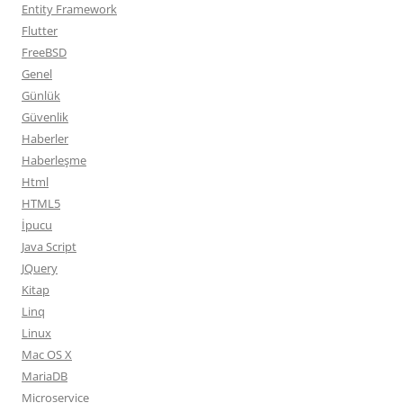
Entity Framework
Flutter
FreeBSD
Genel
Günlük
Güvenlik
Haberler
Haberleşme
Html
HTML5
İpucu
Java Script
JQuery
Kitap
Linq
Linux
Mac OS X
MariaDB
Microservice