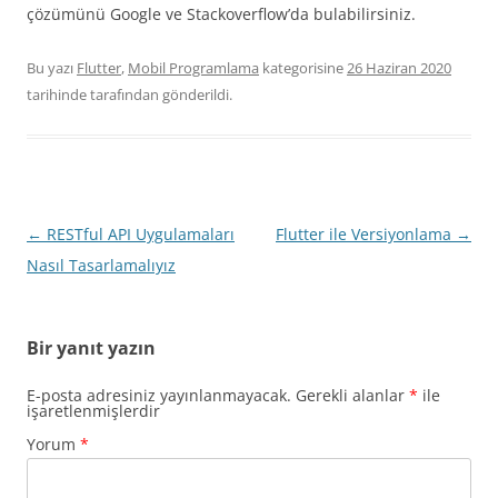
çözümünü Google ve Stackoverflow’da bulabilirsiniz.
Bu yazı
Flutter
,
Mobil Programlama
kategorisine
26 Haziran 2020
tarihinde
tarafından gönderildi.
Yazı
←
RESTful API Uygulamaları
Flutter ile Versiyonlama
→
dolaşımı
Nasıl Tasarlamalıyız
Bir yanıt yazın
E-posta adresiniz yayınlanmayacak.
Gerekli alanlar
*
ile
işaretlenmişlerdir
Yorum
*