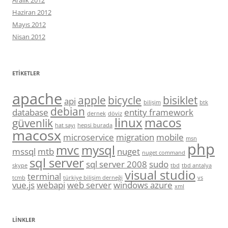
Haziran 2012
Mayıs 2012
Nisan 2012
ETIKETLER
apache
apple
bicycle
bisiklet
api
bilişim
btk
debian
database
entity framework
dernek
döviz
linux
macos
güvenlik
hat sayı
hepsi burada
macosx
microservice
migration
mobile
msn
php
mvc
mysql
mssql
mtb
nuget
nuget command
sql server
sql server 2008
sudo
skype
tbd
tbd antalya
visual studio
terminal
tcmb
türkiye bilişim derneği
vs
vue.js
webapi
web server
windows azure
xml
LINKLER