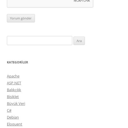
Arama:
KATEGORILER
Apache
ASP.NET
Balıkçılık
Bisiklet
Büyük Veri
C#
Debian
Eloquent