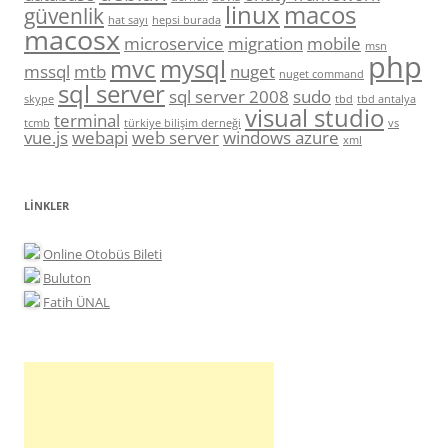
linux
macos
güvenlik
hat sayı
hepsi burada
macosx
microservice
migration
mobile
msn
php
mvc
mysql
mssql
mtb
nuget
nuget command
sql server
sql server 2008
sudo
skype
tbd
tbd antalya
visual studio
terminal
tcmb
türkiye bilişim derneği
vs
vue.js
webapi
web server
windows azure
xml
LINKLER
Online Otobüs Bileti
Buluton
Fatih ÜNAL