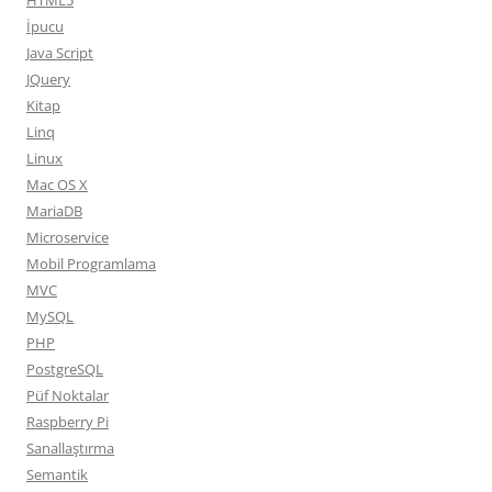
HTML5
İpucu
Java Script
JQuery
Kitap
Linq
Linux
Mac OS X
MariaDB
Microservice
Mobil Programlama
MVC
MySQL
PHP
PostgreSQL
Püf Noktalar
Raspberry Pi
Sanallaştırma
Semantik