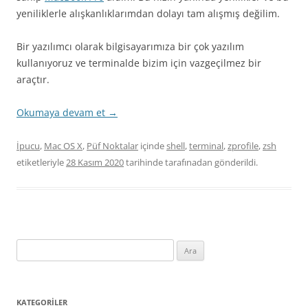
yeniliklerle alışkanlıklarımdan dolayı tam alışmış değilim.
Bir yazılımcı olarak bilgisayarımıza bir çok yazılım
kullanıyoruz ve terminalde bizim için vazgeçilmez bir
araçtır.
Okumaya devam et
→
İpucu
,
Mac OS X
,
Püf Noktalar
içinde
shell
,
terminal
,
zprofile
,
zsh
etiketleriyle
28 Kasım 2020
tarihinde
tarafınadan gönderildi.
Arama:
KATEGORILER