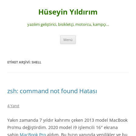
İçeriğe
atla
Hüseyin Yıldırım
yazılım geliştirici, bisikletçi, motorcu, kampçı…
Menü
ETIKET ARŞIVI:
SHELL
zsh: command not found Hatası
4 Yanıt
Yakın zamanda 7 yıldır kahrımı çeken 2013 model MacBook
Pro’mu değiştirdim. 2020 model i9 işlemcili 16″ ekrana
sahip
MacBook Pro
aldım. Bu hızın yanında yenilikler ve bu