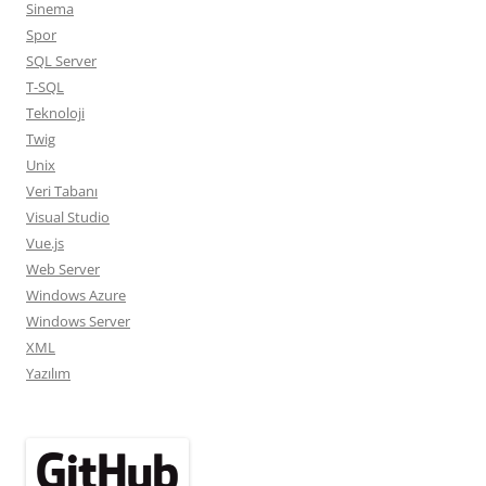
Sinema
Spor
SQL Server
T-SQL
Teknoloji
Twig
Unix
Veri Tabanı
Visual Studio
Vue.js
Web Server
Windows Azure
Windows Server
XML
Yazılım