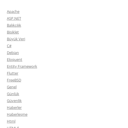
Apache
ASP.NET
Balıkçılık
Bisiklet
Büyük Veri
C#
Debian
Eloquent
Entity Framework
Flutter
FreeBSD
Genel
Günlük
Güvenlik
Haberler
Haberleşme
Html