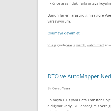
İlk önce arasındaki farkı ortaya koyalı
Bunun farkını araştırdığınıza göre Vue
varsayıyorum.
Okumaya devam et
→
Vue.js
içinde
vue.js
,
watch
,
watchEffect
etik
DTO ve AutoMapper Nedir?
Bir Cevap Yazın
En başta DTO yani Data Transfer Objec
aldığımız veriyi, kullanacağımız yere g