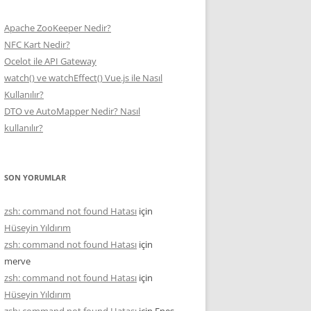
Apache ZooKeeper Nedir?
NFC Kart Nedir?
Ocelot ile API Gateway
watch() ve watchEffect() Vue.js ile Nasıl
Kullanılır?
DTO ve AutoMapper Nedir? Nasıl
kullanılır?
SON YORUMLAR
zsh: command not found Hatası
için
Hüseyin Yıldırım
zsh: command not found Hatası
için
merve
zsh: command not found Hatası
için
Hüseyin Yıldırım
zsh: command not found Hatası
için
Enes