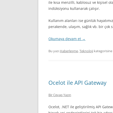
ile kısa menzilli, kablosuz ve kişisel o
indüksiyonu kullanarak çalışır.
Kullanım alanları ise günlük hayatımız
perakende, ulaşım, sağlık vb. bir çok 
Okumaya devam et
→
Bu yazı
Haberleşme
,
Teknoloji
kategorisine
Ocelot ile API Gateway
Bir Cevap Yazın
Ocelot, .NET ile geliştirilmiş API Gate
birçok api endpointlerini tek bir adr