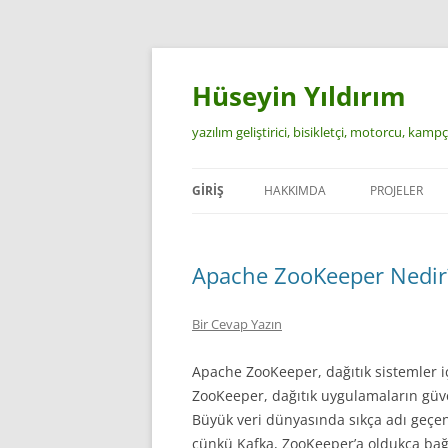
İçeriğe
atla
Hüseyin Yıldırım
yazılım geliştirici, bisikletçi, motorcu, kamp
GIRIŞ
HAKKIMDA
PROJELER
Apache ZooKeeper Nedir
Bir Cevap Yazın
Apache ZooKeeper, dağıtık sistemler iç
ZooKeeper, dağıtık uygulamaların güven
Büyük veri dünyasında sıkça adı geçen 
çünkü Kafka, ZooKeeper’a oldukça bağı