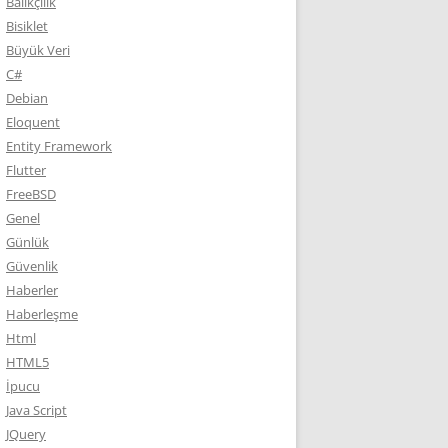
Balıkçılık
Bisiklet
Büyük Veri
C#
Debian
Eloquent
Entity Framework
Flutter
FreeBSD
Genel
Günlük
Güvenlik
Haberler
Haberleşme
Html
HTML5
İpucu
Java Script
JQuery