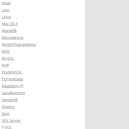
Kitap
Linq
Linux
Mac OS X
MariaDB
Microservice
Mobil Programlama
MVC
MySQL
PHP
PostgreSQL
Püf Noktalar
Raspberry Pi
Sanallaştırma
Semantik
Sinema
Spor
SQL Server
T-SQL