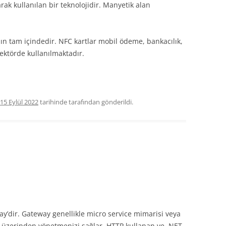
larak kullanılan bir teknolojidir. Manyetik alan
ın tam içindedir. NFC kartlar mobil ödeme, bankacılık,
sektörde kullanılmaktadır.
15 Eylül 2022
tarihinde
tarafından gönderildi.
way’dir. Gateway genellikle micro service mimarisi veya
es üzerinden yönetmenizi sağlar. HTTP kullanan ve .NET