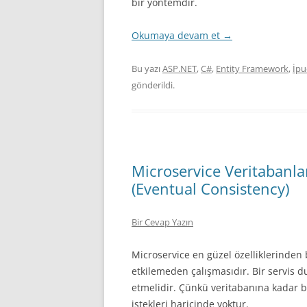
bir yöntemdir.
Okumaya devam et
→
Bu yazı
ASP.NET
,
C#
,
Entity Framework
,
İpu
gönderildi.
Microservice Veritabanla
(Eventual Consistency)
Bir Cevap Yazın
Microservice en güzel özelliklerinden b
etkilemeden çalışmasıdır. Bir servis 
etmelidir. Çünkü veritabanına kadar bü
istekleri haricinde yoktur.