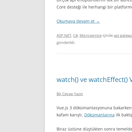
Core desteği ile herhangi bir platformd
Okumaya devam et
→
ASP.NET
,
C#
,
Microservice
içinde
api gatew
gönderildi.
watch() ve watchEffect() V
Bir Cevap Yazın
Vue.js 3 dökümantasyonuna bakarken C
kafam karıştı.
Dökümanlarına
ilk bakt
Biraz üstüne düştükten sonra temelde 