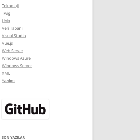
Teknoloji
Twig
Unix
Veri Tabanı
Visual Studio
Vue.js
Web Server
Windows Azure
Windows Server
XML
Yazılım
SON YAZILAR