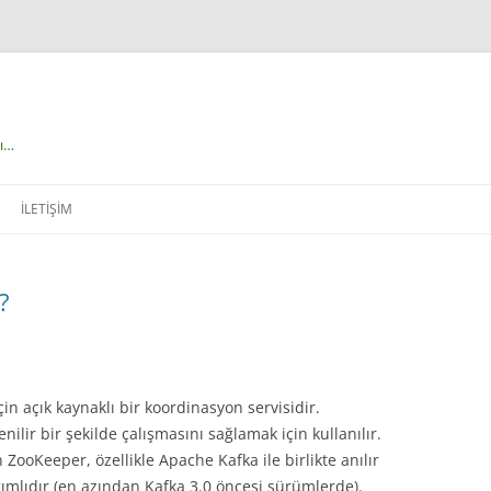
çı…
İLETIŞIM
?
in açık kaynaklı bir koordinasyon servisidir.
ilir bir şekilde çalışmasını sağlamak için kullanılır.
ZooKeeper, özellikle Apache Kafka ile birlikte anılır
mlıdır (en azından Kafka 3.0 öncesi sürümlerde).