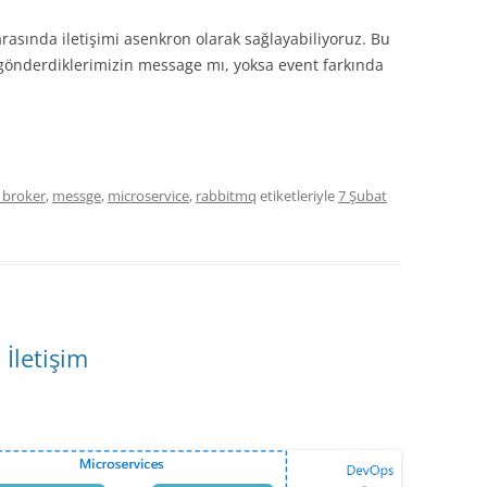
rasında iletişimi asenkron olarak sağlayabiliyoruz. Bu
a gönderdiklerimizin message mı, yoksa event farkında
 broker
,
messge
,
microservice
,
rabbitmq
etiketleriyle
7 Şubat
 İletişim