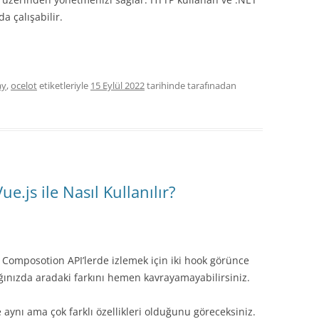
a çalışabilir.
ay
,
ocelot
etiketleriyle
15 Eylül 2022
tarihinde
tarafınadan
ue.js ile Nasıl Kullanılır?
omposotion API’lerde izlemek için iki hook görünce
ığınızda aradaki farkını hemen kavrayamayabilirsiniz.
aynı ama çok farklı özellikleri olduğunu göreceksiniz.