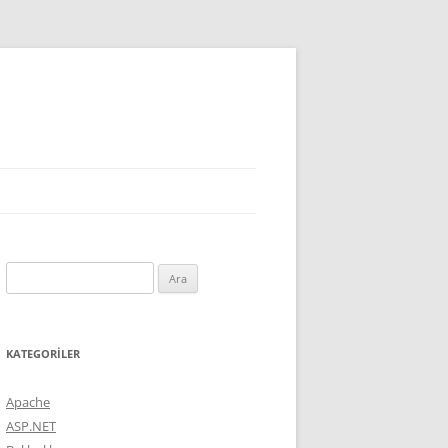
Arama:
KATEGORILER
Apache
ASP.NET