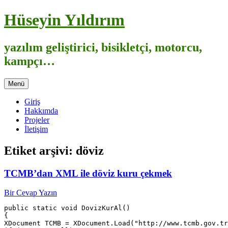
İçeriğe
Hüseyin Yıldırım
atla
yazılım geliştirici, bisikletçi, motorcu,
kampçı…
Menü
Giriş
Hakkımda
Projeler
İletişim
Etiket arşivi:
döviz
TCMB’dan XML ile döviz kuru çekmek
Bir Cevap Yazın
public static void DovizKurAl()

{

XDocument TCMB = XDocument.Load("http://www.tcmb.gov.tr