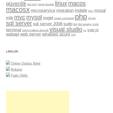
linux
macos
güvenlik
hat sayı
hepsi burada
macosx
microservice
migration
mobile
mssql
msn
php
mvc
mysql
mtb
nuget
nuget command
skype
sql server
sql server 2008
sudo
tbd
tbd antalya
tcmb
visual studio
terminal
vue.js
türkiye bilişim derneği
vs
webapi
web server
windows azure
xml
LINKLER
Online Otobüs Bileti
Buluton
Fatih ÜNAL