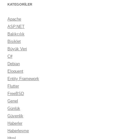
KATEGORILER
Apache
ASP.NET
Balıkçılık
Bisiklet
Büyük Veri
C#
Debian
Eloquent
Entity Framework
Flutter
FreeBSD
Genel
Günlük
Güvenlik
Haberler
Haberleşme
Html