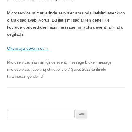
Microservice mimarilerinde servisler arasında iletişimi asenkron
olarak sağlayabiliyoruz. Bu iletişimi sağlarken genellikle
kuyruğa gönderdiklerimizin message mı, yoksa event farkında
değilizdir.
Okumaya devam et
→
Microservice
,
Yazılım
içinde
event
,
message broker
,
messge
,
microservice
,
rabbitmq
etiketleriyle
7 Şubat 2022
tarihinde
tarafınadan gönderildi.
Arama: