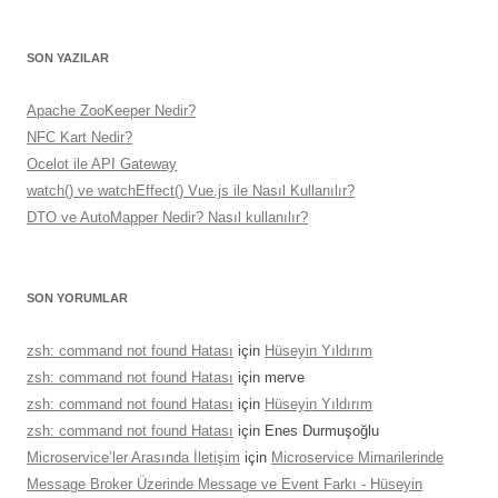
SON YAZILAR
Apache ZooKeeper Nedir?
NFC Kart Nedir?
Ocelot ile API Gateway
watch() ve watchEffect() Vue.js ile Nasıl Kullanılır?
DTO ve AutoMapper Nedir? Nasıl kullanılır?
SON YORUMLAR
zsh: command not found Hatası
için
Hüseyin Yıldırım
zsh: command not found Hatası
için
merve
zsh: command not found Hatası
için
Hüseyin Yıldırım
zsh: command not found Hatası
için
Enes Durmuşoğlu
Microservice’ler Arasında İletişim
için
Microservice Mimarilerinde
Message Broker Üzerinde Message ve Event Farkı - Hüseyin