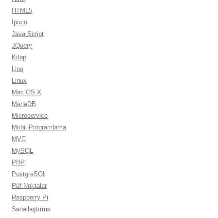
HTML5
İpucu
Java Script
JQuery
Kitap
Linq
Linux
Mac OS X
MariaDB
Microservice
Mobil Programlama
MVC
MySQL
PHP
PostgreSQL
Püf Noktalar
Raspberry Pi
Sanallaştırma