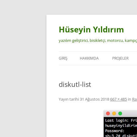
İçeriğe
atla
Hüseyin Yıldırım
yazılım geliştirici, bisikletçi, motorcu, kamp
GIRIŞ
HAKKIMDA
PROJELER
diskutl-list
Yayın tarihi
31 Ağustos 2018
667 × 485
in
Ra