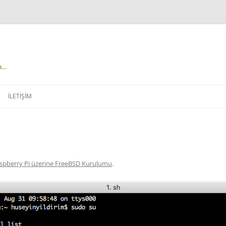
çı…
İLETIŞIM
spberry Pi üzerine FreeBSD Kurulumu
.