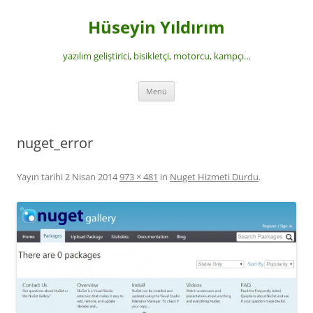
İçeriğe
atla
Hüseyin Yıldırım
yazılım geliştirici, bisikletçi, motorcu, kampçı…
Menü
nuget_error
Yayın tarihi
2 Nisan 2014
973 × 481
in
Nuget Hizmeti Durdu
.