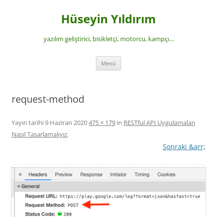
İçeriğe
atla
Hüseyin Yıldırım
yazılım geliştirici, bisikletçi, motorcu, kampçı…
Menü
request-method
Yayın tarihi
9 Haziran 2020
475 × 179
in
RESTful API Uygulamaları
Nasıl Tasarlamalıyız
.
Sonraki &arr;