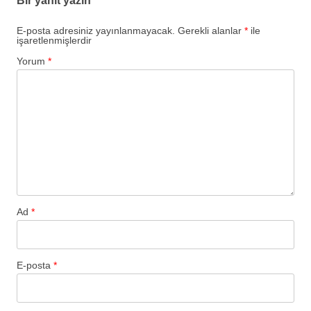
Bir yanıt yazın
E-posta adresiniz yayınlanmayacak.
Gerekli alanlar
*
ile
işaretlenmişlerdir
Yorum
*
Ad
*
E-posta
*