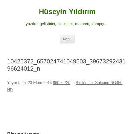
İçeriğe
atla
Hüseyin Yıldırım
yazılım geliştirici, bisikletçi, motorcu, kampçı…
Menü
10425372_657024741049503_39673292431
96624012_n
Yayın tarihi
23 Ekim 2014
960 × 720
in
Bisikletim: Salcano NG450
HD
.