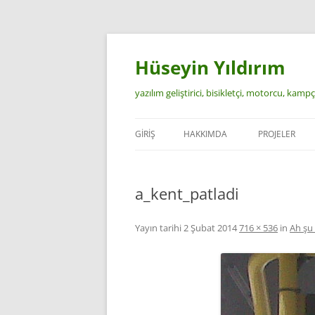
İçeriğe
atla
Hüseyin Yıldırım
yazılım geliştirici, bisikletçi, motorcu, kamp
GIRIŞ
HAKKIMDA
PROJELER
a_kent_patladi
Yayın tarihi
2 Şubat 2014
716 × 536
in
Ah şu 