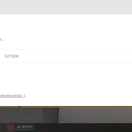
çı…
İLETIŞIM
developerlar :)
.