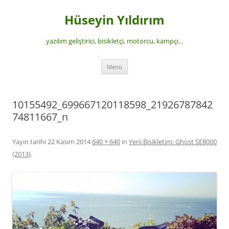
İçeriğe
atla
Hüseyin Yıldırım
yazılım geliştirici, bisikletçi, motorcu, kampçı…
Menü
10155492_699667120118598_21926787842
74811667_n
Yayın tarihi
22 Kasım 2014
640 × 640
in
Yeni Bisikletim: Ghost SE8000
(2013)
.