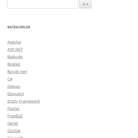
Arama:
KATEGORILER
Apache
ASP.NET
Balıkçılık
Bisiklet
Büyük Veri
C#
Debian
Eloquent
Entity Framework
Flutter
FreeBSD
Genel
Günlük