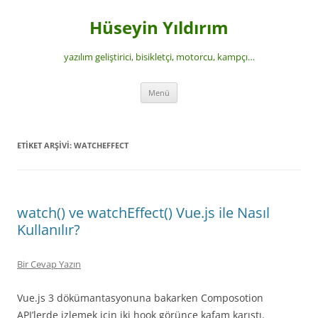
İçeriğe
atla
Hüseyin Yıldırım
yazılım geliştirici, bisikletçi, motorcu, kampçı…
Menü
ETIKET ARŞIVI:
WATCHEFFECT
watch() ve watchEffect() Vue.js ile Nasıl
Kullanılır?
Bir Cevap Yazın
Vue.js 3 dökümantasyonuna bakarken Composotion
API’lerde izlemek için iki hook görünce kafam karıştı.