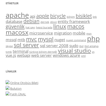
ETIKETLER
apache
apple
bicycle
bisiklet
api
bilişim
btk
debian
database
entity framework
dernek
döviz
linux
macos
güvenlik
hat sayı
hepsi burada
macosx
microservice
migration
mobile
msn
php
mvc
mysql
mssql
mtb
nuget
nuget command
sql server
sql server 2008
sudo
skype
tbd
tbd antalya
visual studio
terminal
tcmb
türkiye bilişim derneği
vs
vue.js
webapi
web server
windows azure
xml
LINKLER
Online Otobüs Bileti
Buluton
Fatih ÜNAL