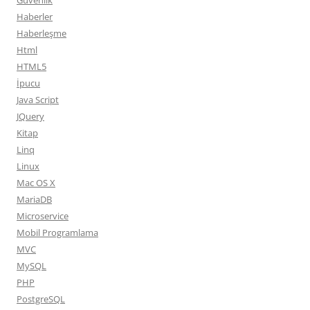
Güvenlik
Haberler
Haberleşme
Html
HTML5
İpucu
Java Script
JQuery
Kitap
Linq
Linux
Mac OS X
MariaDB
Microservice
Mobil Programlama
MVC
MySQL
PHP
PostgreSQL