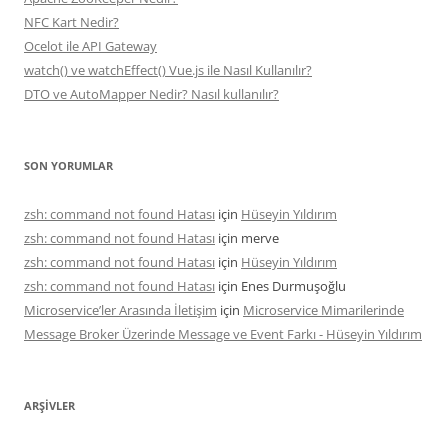
NFC Kart Nedir?
Ocelot ile API Gateway
watch() ve watchEffect() Vue.js ile Nasıl Kullanılır?
DTO ve AutoMapper Nedir? Nasıl kullanılır?
SON YORUMLAR
zsh: command not found Hatası
için
Hüseyin Yıldırım
zsh: command not found Hatası
için
merve
zsh: command not found Hatası
için
Hüseyin Yıldırım
zsh: command not found Hatası
için
Enes Durmuşoğlu
Microservice’ler Arasında İletişim
için
Microservice Mimarilerinde
Message Broker Üzerinde Message ve Event Farkı - Hüseyin Yıldırım
ARŞIVLER