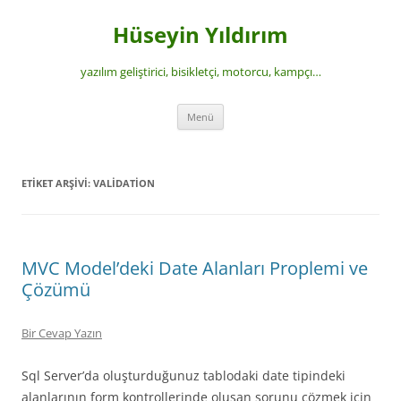
İçeriğe
atla
Hüseyin Yıldırım
yazılım geliştirici, bisikletçi, motorcu, kampçı…
Menü
ETIKET ARŞIVI:
VALIDATION
MVC Model’deki Date Alanları Proplemi ve
Çözümü
Bir Cevap Yazın
Sql Server’da oluşturduğunuz tablodaki date tipindeki
alanlarının form kontrollerinde oluşan sorunu çözmek için