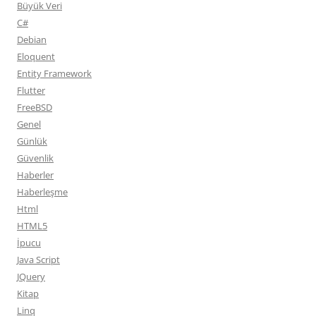
Büyük Veri
C#
Debian
Eloquent
Entity Framework
Flutter
FreeBSD
Genel
Günlük
Güvenlik
Haberler
Haberleşme
Html
HTML5
İpucu
Java Script
JQuery
Kitap
Linq