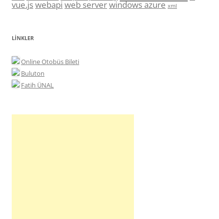
vue.js
webapi
web server
windows azure
xml
LINKLER
Online Otobüs Bileti
Buluton
Fatih ÜNAL