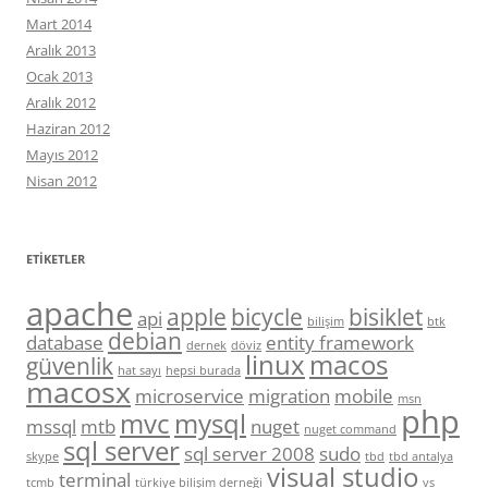
Mart 2014
Aralık 2013
Ocak 2013
Aralık 2012
Haziran 2012
Mayıs 2012
Nisan 2012
ETIKETLER
apache
apple
bicycle
bisiklet
api
bilişim
btk
debian
database
entity framework
dernek
döviz
linux
macos
güvenlik
hat sayı
hepsi burada
macosx
microservice
migration
mobile
msn
php
mvc
mysql
mssql
mtb
nuget
nuget command
sql server
sql server 2008
sudo
skype
tbd
tbd antalya
visual studio
terminal
tcmb
türkiye bilişim derneği
vs