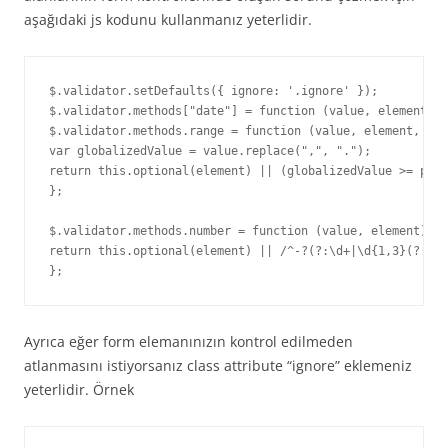
aşağıdaki js kodunu kullanmanız yeterlidir.
$.validator.setDefaults({ ignore: '.ignore' });

$.validator.methods["date"] = function (value, element) {
$.validator.methods.range = function (value, element, par
var globalizedValue = value.replace(",", ".");

return this.optional(element) || (globalizedValue >= para
};

$.validator.methods.number = function (value, element) {

return this.optional(element) || /^-?(?:\d+|\d{1,3}(?:[\s
};
Ayrıca eğer form elemanınızın kontrol edilmeden
atlanmasını istiyorsanız class attribute “ignore” eklemeniz
yeterlidir. Örnek