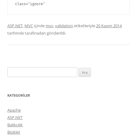
class="ignore"
ASP.NET
,
MVC
içinde
mvc
,
validation
etiketleriyle
20 Kasım 2014
tarihinde
tarafınadan gönderildi.
Arama:
KATEGORILER
Apache
ASP.NET
Balıkçılık
Bisiklet