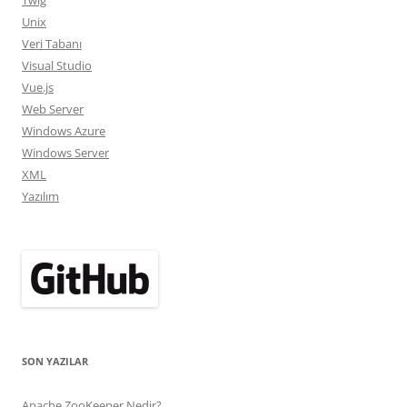
Twig
Unix
Veri Tabanı
Visual Studio
Vue.js
Web Server
Windows Azure
Windows Server
XML
Yazılım
SON YAZILAR
Apache ZooKeeper Nedir?