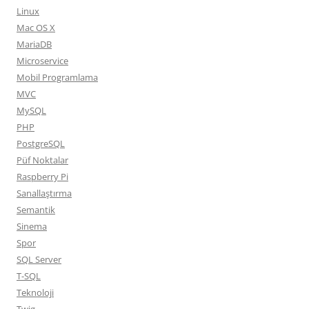
Linux
Mac OS X
MariaDB
Microservice
Mobil Programlama
MVC
MySQL
PHP
PostgreSQL
Püf Noktalar
Raspberry Pi
Sanallaştırma
Semantik
Sinema
Spor
SQL Server
T-SQL
Teknoloji