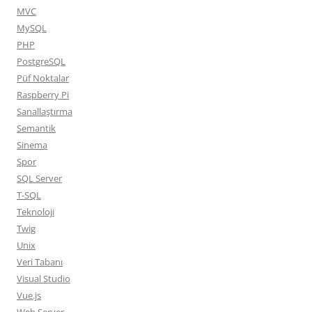
MVC
MySQL
PHP
PostgreSQL
Püf Noktalar
Raspberry Pi
Sanallaştırma
Semantik
Sinema
Spor
SQL Server
T-SQL
Teknoloji
Twig
Unix
Veri Tabanı
Visual Studio
Vue.js
Web Server