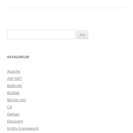
Arama:
KATEGORILER
Apache
ASP.NET
Balıkçılık
Bisiklet
Büyük Veri
C#
Debian
Eloquent
Entity Framework