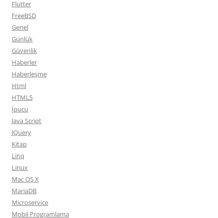
Flutter
FreeBSD
Genel
Günlük
Güvenlik
Haberler
Haberleşme
Html
HTML5
İpucu
Java Script
JQuery
Kitap
Linq
Linux
Mac OS X
MariaDB
Microservice
Mobil Programlama