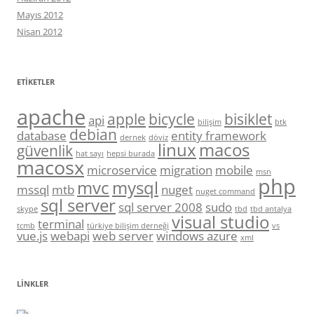
Mayıs 2012
Nisan 2012
ETIKETLER
apache
apple
bicycle
bisiklet
api
bilişim
btk
debian
database
entity framework
dernek
döviz
linux
macos
güvenlik
hat sayı
hepsi burada
macosx
microservice
migration
mobile
msn
php
mvc
mysql
mssql
mtb
nuget
nuget command
sql server
sql server 2008
sudo
skype
tbd
tbd antalya
visual studio
terminal
tcmb
türkiye bilişim derneği
vs
vue.js
webapi
web server
windows azure
xml
LINKLER