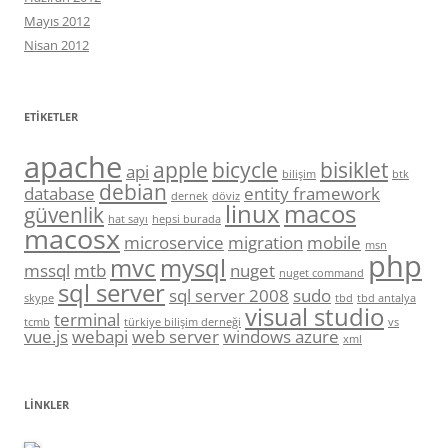
Mayıs 2012
Nisan 2012
ETIKETLER
apache
apple
bicycle
bisiklet
api
bilişim
btk
debian
database
entity framework
dernek
döviz
linux
macos
güvenlik
hat sayı
hepsi burada
macosx
microservice
migration
mobile
msn
php
mvc
mysql
mssql
mtb
nuget
nuget command
sql server
sql server 2008
sudo
skype
tbd
tbd antalya
visual studio
terminal
tcmb
türkiye bilişim derneği
vs
vue.js
webapi
web server
windows azure
xml
LINKLER