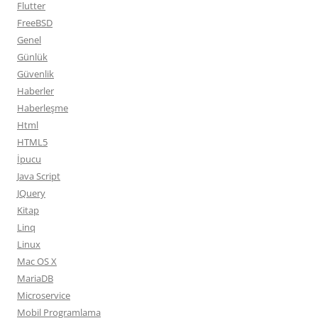
Flutter
FreeBSD
Genel
Günlük
Güvenlik
Haberler
Haberleşme
Html
HTML5
İpucu
Java Script
JQuery
Kitap
Linq
Linux
Mac OS X
MariaDB
Microservice
Mobil Programlama