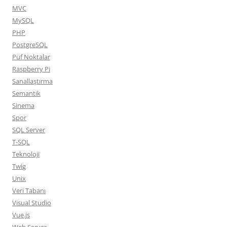
MVC
MySQL
PHP
PostgreSQL
Püf Noktalar
Raspberry Pi
Sanallaştırma
Semantik
Sinema
Spor
SQL Server
T-SQL
Teknoloji
Twig
Unix
Veri Tabanı
Visual Studio
Vue.js
Web Server