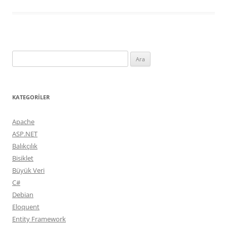
Arama:
KATEGORILER
Apache
ASP.NET
Balıkçılık
Bisiklet
Büyük Veri
C#
Debian
Eloquent
Entity Framework