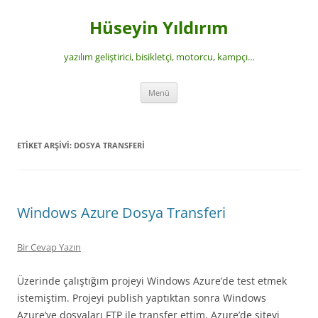
İçeriğe
atla
Hüseyin Yıldırım
yazılım geliştirici, bisikletçi, motorcu, kampçı…
Menü
ETIKET ARŞIVI:
DOSYA TRANSFERI
Windows Azure Dosya Transferi
Bir Cevap Yazın
Üzerinde çalıştığım projeyi Windows Azure’de test etmek
istemiştim. Projeyi publish yaptıktan sonra Windows
Azure’ye dosyaları FTP ile transfer ettim. Azure’de siteyi