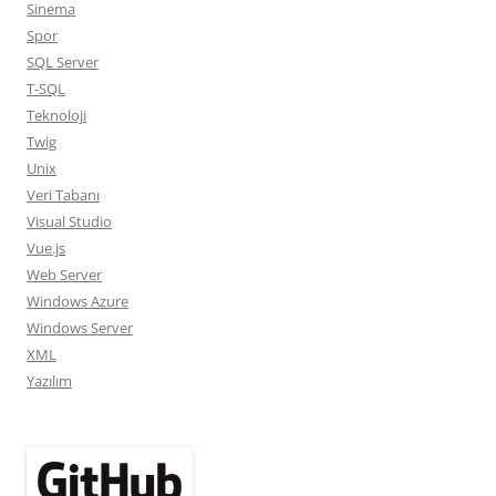
Sinema
Spor
SQL Server
T-SQL
Teknoloji
Twig
Unix
Veri Tabanı
Visual Studio
Vue.js
Web Server
Windows Azure
Windows Server
XML
Yazılım