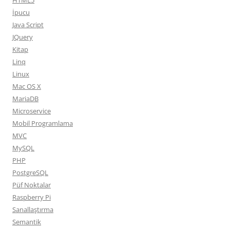
HTML5
İpucu
Java Script
JQuery
Kitap
Linq
Linux
Mac OS X
MariaDB
Microservice
Mobil Programlama
MVC
MySQL
PHP
PostgreSQL
Püf Noktalar
Raspberry Pi
Sanallaştırma
Semantik