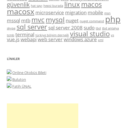
linux
macos
güvenlik
hat sayı
hepsi burada
macosx
microservice
migration
mobile
msn
php
mvc
mysql
mssql
mtb
nuget
nuget command
sql server
sql server 2008
sudo
skype
tbd
tbd antalya
visual studio
terminal
tcmb
türkiye bilişim derneği
vs
vue.js
webapi
web server
windows azure
xml
LINKLER
Online Otobüs Bileti
Buluton
Fatih ÜNAL