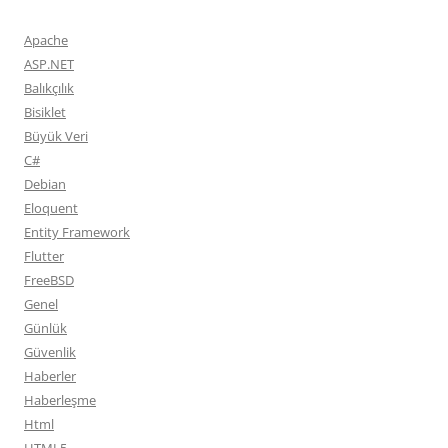
Apache
ASP.NET
Balıkçılık
Bisiklet
Büyük Veri
C#
Debian
Eloquent
Entity Framework
Flutter
FreeBSD
Genel
Günlük
Güvenlik
Haberler
Haberleşme
Html