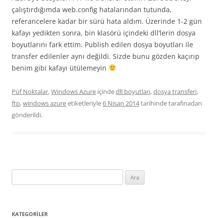
çalıştırdığımda web.config hatalarından tutunda,
referancelere kadar bir sürü hata aldım. Üzerinde 1-2 gün
kafayı yedikten sonra, bin klasörü içindeki dll’lerin dosya
boyutlarını fark ettim. Publish edilen dosya boyutları ile
transfer edilenler aynı değildi. Sizde bunu gözden kaçırıp
benim gibi kafayı ütülemeyin
Püf Noktalar
,
Windows Azure
içinde
dll boyutları
,
dosya transferi
,
ftp
,
windows azure
etiketleriyle
6 Nisan 2014
tarihinde
tarafınadan
gönderildi.
Arama:
KATEGORILER