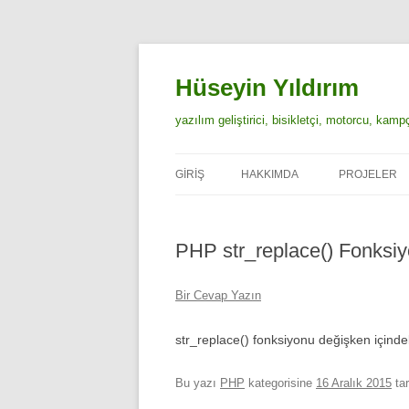
İçeriğe
atla
Hüseyin Yıldırım
yazılım geliştirici, bisikletçi, motorcu, kam
GIRIŞ
HAKKIMDA
PROJELER
PHP str_replace() Fonksi
Bir Cevap Yazın
str_replace() fonksiyonu değişken içindeki
Bu yazı
PHP
kategorisine
16 Aralık 2015
tar