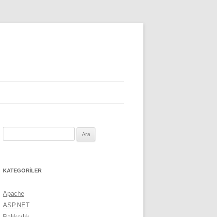
Arama:
KATEGORILER
Apache
ASP.NET
Balıkçılık