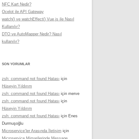
NFC Kart Nedir?
Ocelot ile API Gateway
watch() ve watchEffect() Vue.js ile Nasıl
Kullanılır?
DTO ve AutoMapper Nedir? Nasıl
kullanılır?
SON YORUMLAR
zsh: command not found Hatası
için
Hüseyin Yıldırım
zsh: command not found Hatası
için
merve
zsh: command not found Hatası
için
Hüseyin Yıldırım
zsh: command not found Hatası
için
Enes
Durmuşoğlu
Microservice’ler Arasında İletişim
için
Microservice Mimarilerinde Message