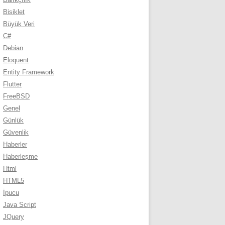
Bisiklet
Büyük Veri
C#
Debian
Eloquent
Entity Framework
Flutter
FreeBSD
Genel
Günlük
Güvenlik
Haberler
Haberleşme
Html
HTML5
İpucu
Java Script
JQuery